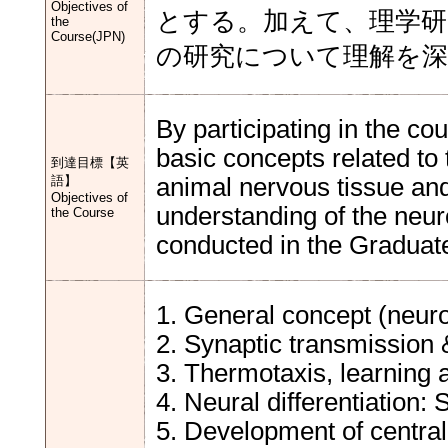
Objectives of
とする。加えて、理学研
the
Course(JPN)
の研究について理解を
By participating in the co
basic concepts related to 
到達目標【英
語】
animal nervous tissue and 
Objectives of
understanding of the neu
the Course
conducted in the Graduat
1. General concept (neuron
2. Synaptic transmission 
3. Thermotaxis, learning
4. Neural differentiation:
5. Development of centra