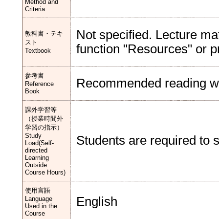
Method and
Criteria
Not specified. Lecture ma
教科書・テキ
スト
function "Resources" or pr
Textbook
参考書
Recommended reading will
Reference
Book
課外学習等
（授業時間外
学習の指示）
Study
Students are required to 
Load(Self-
directed
Learning
Outside
Course Hours)
使用言語
English
Language
Used in the
Course