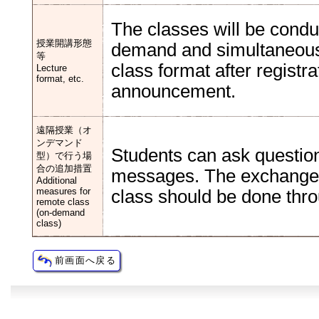
The classes will be condu
授業開講形態
demand and simultaneous i
等
class format after registr
Lecture
format, etc.
announcement.
遠隔授業（オ
ンデマンド
Students can ask question
型）で行う場
合の追加措置
messages. The exchange 
Additional
measures for
class should be done th
remote class
(on-demand
class)