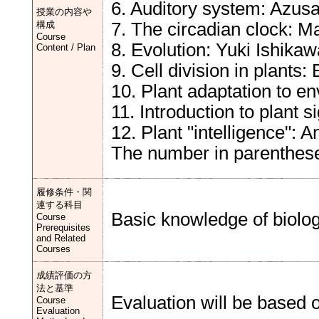
6. Auditory system: Azus
授業の内容や
構成
7. The circadian clock: M
Course
8. Evolution: Yuki Ishikaw
Content / Plan
9. Cell division in plants
10. Plant adaptation to e
11. Introduction to plant 
12. Plant "intelligence": 
The number in parenthese
履修条件・関
連する科目
Basic knowledge of biolo
Course
Prerequisites
and Related
Courses
成績評価の方
法と基準
Evaluation will be based 
Course
Evaluation