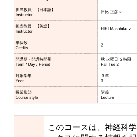
担当教員 【日本語】
日比 正彦 ○
Instructor
担当教員 【英語】
HIBI Masahiko ○
Instructor
単位数
2
Credits
開講期・開講時間帯
秋 火曜日 ２時限
Term / Day / Period
Fall Tue 2
対象学年
３年
Year
3
授業形態
講義
Course style
Lecture
このコースは、神経科学