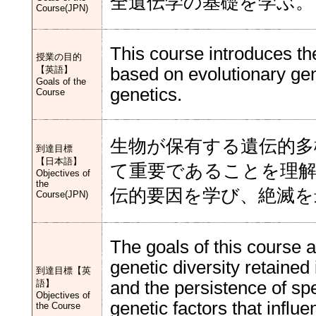
全遺伝学の基礎を学ぶ。
Course(JPN)
This course introduces th
授業の目的
【英語】
based on evolutionary gen
Goals of the
genetics.
Course
生物が保有する遺伝的多
到達目標
【日本語】
て重要であることを理
Objectives of
the
伝的要因を学び、絶滅を
Course(JPN)
The goals of this course 
genetic diversity retained
到達目標【英
語】
and the persistence of spe
Objectives of
genetic factors that influ
the Course