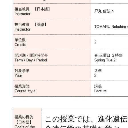
担当教員 【日本語】
戸丸 信弘 ○
Instructor
担当教員 【英語】
TOMARU Nobuhiro 
Instructor
単位数
2
Credits
開講期・開講時間帯
春 火曜日 ２時限
Term / Day / Period
Spring Tue 2
対象学年
３年
Year
3
授業形態
講義
Course style
Lecture
授業の目的
この授業では、進化遺伝
【日本語】
Goals of the