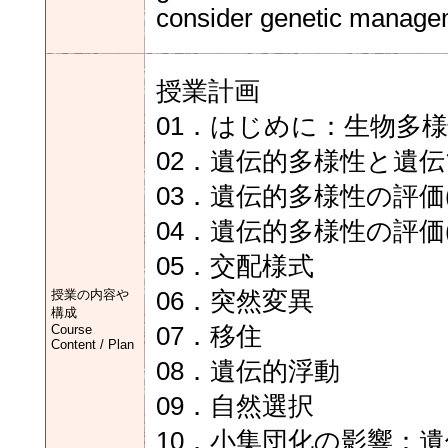
consider genetic managem
授業計画
01．はじめに：生物多
02．遺伝的多様性と遺
03．遺伝的多様性の評価(
04．遺伝的多様性の評価(
05．交配様式
授業の内容や
06．突然変異
構成
Course
07．移住
Content / Plan
08．遺伝的浮動
09．自然選択
10．小集団化の影響：