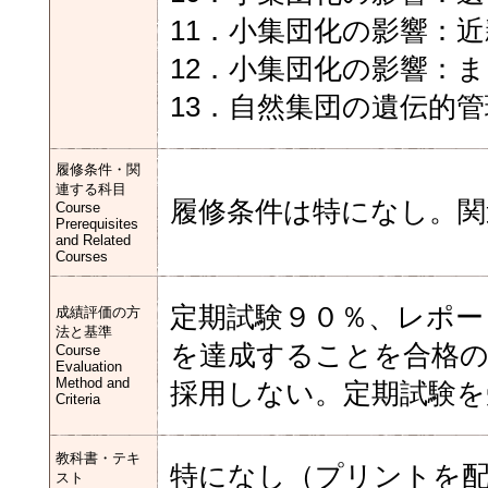
11．小集団化の影響：
12．小集団化の影響：
13．自然集団の遺伝的管
履修条件・関
連する科目
履修条件は特になし。関
Course
Prerequisites
and Related
Courses
定期試験９０％、レポー
成績評価の方
法と基準
を達成することを合格の
Course
Evaluation
Method and
採用しない。定期試験を
Criteria
教科書・テキ
特になし（プリントを
スト