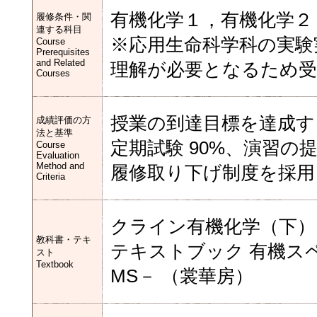
有機化学１，有機化学２
履修条件・関
連する科目
※応用生命科学科の実験
Course
Prerequisites
and Related
理解が必要となるため受
Courses
授業の到達目標を達成す
成績評価の方
法と基準
定期試験 90%、演習の提
Course
Evaluation
Method and
履修取り下げ制度を採用
Criteria
クライン有機化学（下）
教科書・テキ
テキストブック 有機スペク
スト
Textbook
MS－ （裳華房）