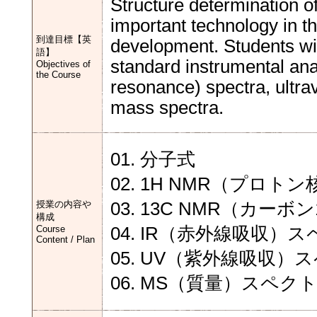
Structure determination 
important technology in th
到達目標【英
development. Students wil
語】
standard instrumental an
Objectives of
the Course
resonance) spectra, ultrav
mass spectra.
01. 分子式
02. 1H NMR（プロ
授業の内容や
03. 13C NMR（カ
構成
Course
04. IR（赤外線吸収）
Content / Plan
05. UV（紫外線吸収）
06. MS（質量）スペク