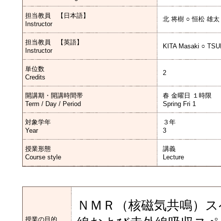
担当教員 【日本語】
北 将樹 ○ 恒松 雄太
Instructor
担当教員 【英語】
KITA Masaki ○ TS
Instructor
単位数
2
Credits
開講期・開講時間帯
春 金曜日 １時限
Term / Day / Period
Spring Fri 1
対象学年
３年
Year
3
授業形態
講義
Course style
Lecture
ＮＭＲ（核磁気共鳴）ス
授業の目的