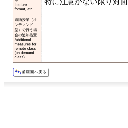
特に注意がない限り対面
Lecture
format, etc.
遠隔授業（オ
ンデマンド
型）で行う場
合の追加措置
Additional
measures for
remote class
(on-demand
class)