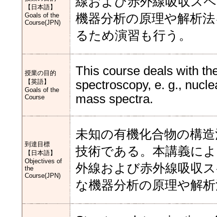
線および赤外線吸収ス
【日本語】
Goals of the
機器分析の原理や解析法
Course(JPN)
るため演習も行う。
This course deals with th
授業の目的
【英語】
spectroscopy, e. g., nuc
Goals of the
mass spectra.
Course
未知の有機化合物の構造
到達目標
技術である。本講義によ
【日本語】
Objectives of
外線および赤外線吸収
the
Course(JPN)
な機器分析の原理や解析