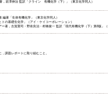
ｉｎ著，岩澤伸治 監訳「クライン 有機化学（下）」（東京化学同人）
雄 編著「生体有機化学」（東京化学同人）
ヒトの基礎生化学」（アイ・ケイコーポレーション）
アー著，古賀憲司・野依良治・村橋俊一 監訳「現代有機化学（下）第8版」
に，課題レポートに取り組むこと。