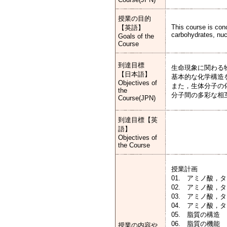
授業の目的
This course is conc
【英語】
carbohydrates, nucl
Goals of the
Course
到達目標
生命現象に関わる
【日本語】
基本的な化学構造
Objectives of
また，生体分子の
the
分子間の多彩な相
Course(JPN)
到達目標【英
語】
Objectives of
the Course
授業計画
01. アミノ酸，
02. アミノ酸，
03. アミノ酸，
04. アミノ酸，
05. 脂質の構造
06. 脂質の機能
授業の内容や