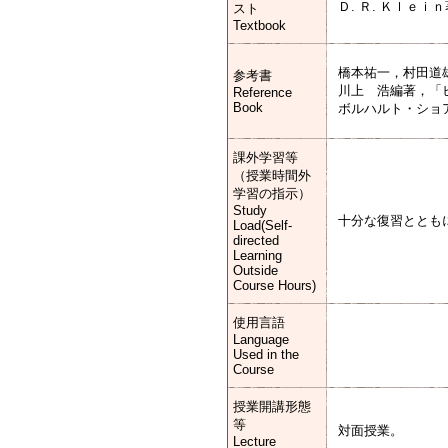
Ｄ. Ｒ. Ｋｌｅ
スト
Textbook
橋本祐一，村田道
参考書
川上 浩編著，「
Reference
Book
ボルハルト・ショ
課外学習等
（授業時間外
学習の指示）
Study
十分な復習ととも
Load(Self-
directed
Learning
Outside
Course Hours)
使用言語
Language
Used in the
Course
授業開講形態
等
対面授業。
Lecture