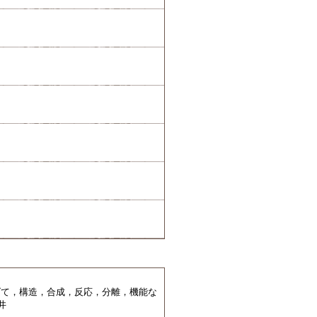
げて，構造，合成，反応，分離，機能な
井