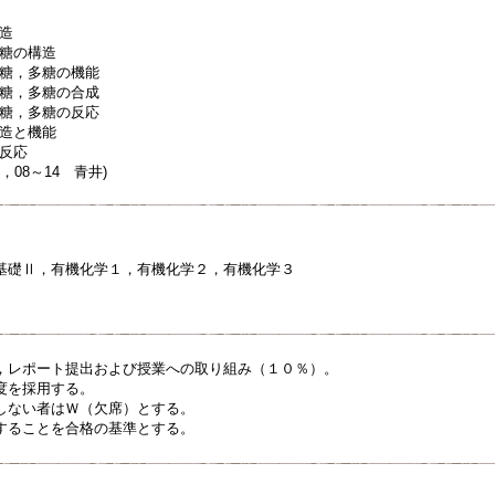
構造
多糖の構造
ゴ糖，多糖の機能
ゴ糖，多糖の合成
ゴ糖，多糖の反応
構造と機能
と反応
，08～14 青井)
基礎Ⅱ，有機化学１，有機化学２，有機化学３
，レポート提出および授業への取り組み（１０％）。
度を採用する。
しない者はＷ（欠席）とする。
することを合格の基準とする。