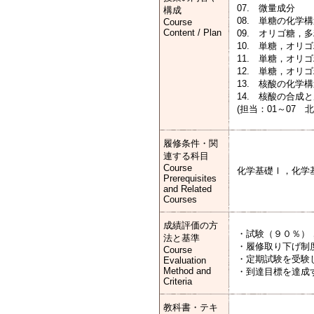
07. 微量成分
構成
08. 単糖の化学
Course
Content / Plan
09. オリゴ糖，
10. 単糖，オリ
11. 単糖，オリ
12. 単糖，オリ
13. 核酸の化学
14. 核酸の合成
(担当：01～07 北
履修条件・関
連する科目
Course
化学基礎Ⅰ，化学
Prerequisites
and Related
Courses
成績評価の方
・試験（９０％）
法と基準
・履修取り下げ制
Course
・定期試験を受験
Evaluation
Method and
・到達目標を達成
Criteria
教科書・テキ