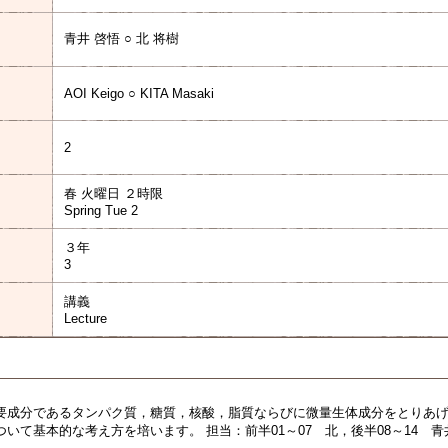
青井 啓悟 ○ 北 将樹
AOI Keigo ○ KITA Masaki
2
春 火曜日 ２時限
Spring Tue 2
３年
3
講義
Lecture
要成分であるタンパク質，糖質，核酸，脂質ならびに微量生体成分をとりあ
いて基本的な考え方を培います。 担当：前半01～07 北，後半08～14 青