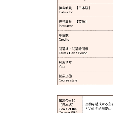
担当教員 【日本語】
Instructor
担当教員 【英語】
Instructor
単位数
Credits
開講期・開講時間帯
Term / Day / Period
対象学年
Year
授業形態
Course style
授業の目的
生物を構成する主
【日本語】
どの化学的基礎につ
Goals of the
Course(JPN)