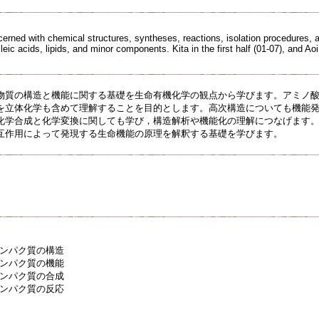
erned with chemical structures, syntheses, reactions, isolation procedures, a
eic acids, lipids, and minor components. Kita in the first half (01-07), and Aoi i
物質の構造と機能に関する基礎を生命有機化学の観点から学びます。アミノ
を立体化学も含めて理解することを目的とします。高次構造についても機能
化学合成と化学変換に関しても学び，構造解析や機能化の理解につなげます
互作用によって発現する生命機能の原理を解釈する基礎を学びます。
タンパク質の構造
タンパク質の機能
タンパク質の合成
タンパク質の反応