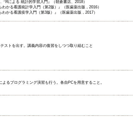
 et al.『Rによる 統計的学習入門』（朝倉書店、2018）
わかる看護統計学入門（第2版）』（医歯薬出版，2016）
わかる看護疫学入門（第3版）』（医歯薬出版，2017）
で小テストを出す。講義内容の復習をしつつ取り組むこと
語によるプログラミング演習も行う。各自PCを用意すること。