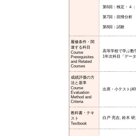
第6回：検定・４
第7回：回帰分析
第8回：試験
履修条件・関
連する科目
高等学校で学ぶ数
Course
1年次科目「デー
Prerequisites
and Related
Courses
成績評価の方
法と基準
Course
出席・小テスト(40
Evaluation
Method and
Criteria
教科書・テキ
白戸 亮吉, 鈴木
スト
Textbook