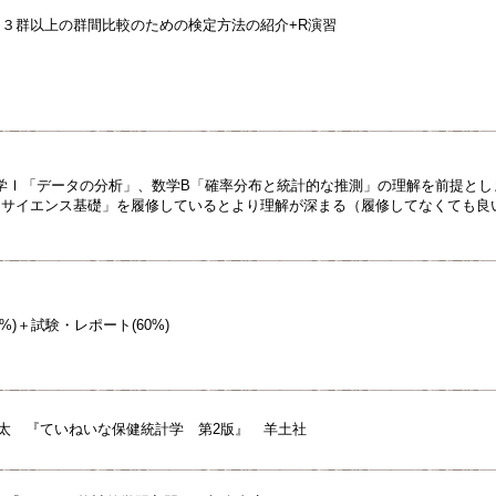
：３群以上の群間比較のための検定方法の紹介+R演習
学Ⅰ「データの分析」、数学B「確率分布と統計的な推測」の理解を前提とし
タサイエンス基礎」を履修しているとより理解が深まる（履修してなくても良
%)＋試験・レポート(60%)
 研太 『ていねいな保健統計学 第2版』 羊土社