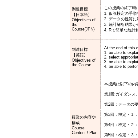
この授業の終了時
到達目標
1. 仮説検定の手
【日本語】
2. データの性質
Objectives of
the
3. 統計解析結果
Course(JPN)
4. Rで簡単な統
At the end of this 
到達目標
1. be able to expla
【英語】
2. select appropria
Objectives of
3. be able to explai
the Course
4. be able to perfo
本授業は以下の内
第1回:ガイダンス、
第2回：データの
第3回：検定・１
授業の内容や
構成
第4回：検定・２：
Course
Content / Plan
第5回：検定・３