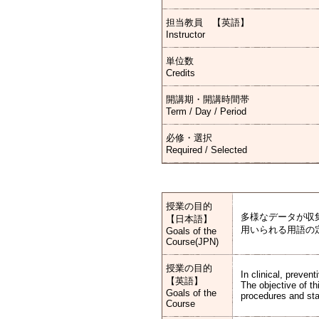
担当教員 【英語】
Instructor
単位数
Credits
開講期・開講時間帯
Term / Day / Period
必修・選択
Required / Selected
授業の目的
多様なデータが収
【日本語】
用いられる用語の
Goals of the
Course(JPN)
授業の目的
In clinical, preven
【英語】
The objective of th
Goals of the
procedures and sta
Course