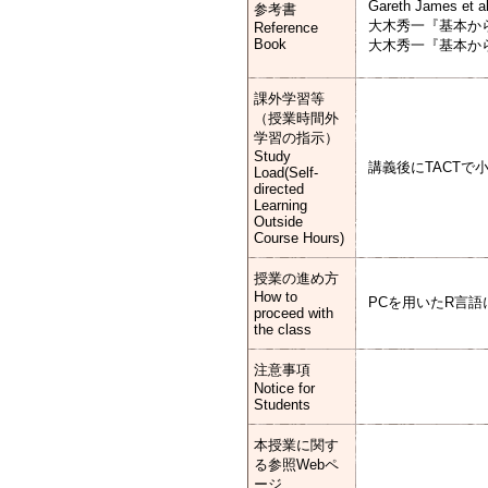
Gareth James
参考書
大木秀一『基本から
Reference
Book
大木秀一『基本から
課外学習等
（授業時間外
学習の指示）
Study
講義後にTACT
Load(Self-
directed
Learning
Outside
Course Hours)
授業の進め方
How to
PCを用いたR言
proceed with
the class
注意事項
Notice for
Students
本授業に関す
る参照Webペ
ージ