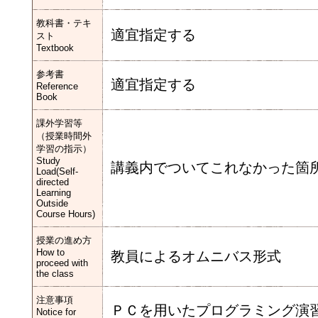
教科書・テキ
適宜指定する
スト
Textbook
参考書
適宜指定する
Reference
Book
課外学習等
（授業時間外
学習の指示）
Study
講義内でついてこれなかった箇
Load(Self-
directed
Learning
Outside
Course Hours)
授業の進め方
How to
教員によるオムニバス形式
proceed with
the class
注意事項
ＰＣを用いたプログラミング演
Notice for