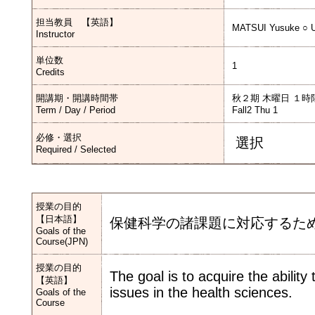
担当教員 【英語】
MATSUI Yusuke ○ U
Instructor
単位数
1
Credits
開講期・開講時間帯
秋２期 木曜日 １時
Term / Day / Period
Fall2 Thu 1
必修・選択
選択
Required / Selected
授業の目的
【日本語】
保健科学の諸課題に対応するた
Goals of the
Course(JPN)
授業の目的
The goal is to acquire the abilit
【英語】
issues in the health sciences.
Goals of the
Course