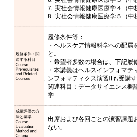
7. 実社会情報健康医療学４（中
8. 実社会情報健康医療学５（中
履修条件等：
・ヘルスケア情報科学への配属
と。
履修条件・関
連する科目
・希望者多数の場合は、下記履
Course
・本講義はヘルスインフォマティ
Prerequisites
and Related
ンフォマティクス演習IIも受講
Courses
関連科目：データサイエンス概論
学
成績評価の方
法と基準
出席および各回ごとの演習課題
Course
ない。
Evaluation
Method and
Criteria