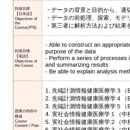
到達目標
・データの背景と目的から、適
【日本語】
・データの前処理、探索、モデ
Objectives of
the
・第三者に解析方法および結果
Course(JPN)
- Able to construct an appropri
purpose of the data
到達目標
【英語】
- Perform a series of processes 
Objectives of
and summarizing results
the Course
- Be able to explain analysis met
1. 先端計測情報健康医療学３（Ba
2. 先端計測情報健康医療学４（Ba
3. 先端計測情報健康医療学５（Ba
授業の内容や
4. 実社会情報健康医療学１（中
構成
5. 実社会情報健康医療学２（中
Course
Content / Plan
6. 実社会情報健康医療学３（中