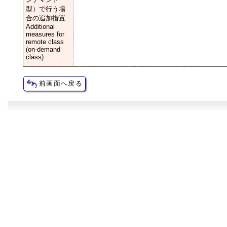
型）で行う場
合の追加措置
Additional
measures for
remote class
(on-demand
class)