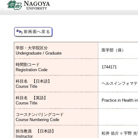
学部・大学院区分
医学部（保）
Undergraduate / Graduate
時間割コード
1744171
Registration Code
科目名 【日本語】
ヘルスインフォマテ
Course Title
科目名 【英語】
Practice in Health in
Course Title
コースナンバリングコード
Course Numbering Code
担当教員 【日本語】
松井 佑介 ○ 宇野 光平 中
Instructor