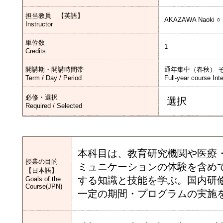
担当教員 【英語】
AKAZAWA Naoki ○
Instructor
単位数
1
Credits
開講期・開講時間帯
通年集中（春秋） 
Term / Day / Period
Full-year course Int
必修・選択
選択
Required / Selected
本科目は、教育研究機関や医療
授業の目的
ミュニケーションの体験を含め
【日本語】
する知識と技能を学ぶ。国内研
Goals of the
Course(JPN)
一定の期間・プログラムの実施