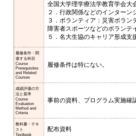
全国大学理学療法学教育学会大
２．行政関係などのインターン
３．ボランティア：災害ボラン
障害者スポーツなどのボランテ
５．名大生協のキャリア形成支
履修条件・関
連する科目
Course
履修条件は特にない。
Prerequisites
and Related
Courses
成績評価の方
法と基準
Course
事前の資料、プログラム実施確
Evaluation
Method and
Criteria
教科書・テキ
配布資料
スト
Textbook