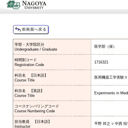
学部・大学院区分
医学部（保）
Undergraduate / Graduate
時間割コード
1716321
Registration Code
科目名 【日本語】
医用機器工学実験Ⅱ
Course Title
科目名 【英語】
Experiments in Medi
Course Title
コースナンバリングコード
Course Numbering Code
担当教員 【日本語】
平野 祥之 ○ 中西 恒
Instructor