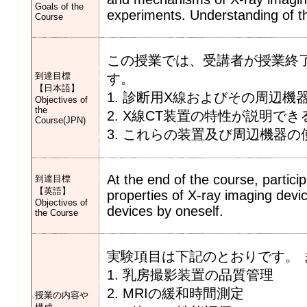
Goals of the
experiments. Understanding of th
Course
この授業では、受講者が授業終
到達目標
す。
【日本語】
1. 診断用X線およびその周辺
Objectives of
the
2. X線CT装置の特性が説明でき
Course(JPN)
3. これらの装置及び周辺機器
At the end of the course, partici
到達目標
【英語】
properties of X-ray imaging devi
Objectives of
devices by oneself.
the Course
実験項目は下記のとおりです。
1. 乳房撮影装置の品質管理
2. MRIの緩和時間測定
授業の内容や