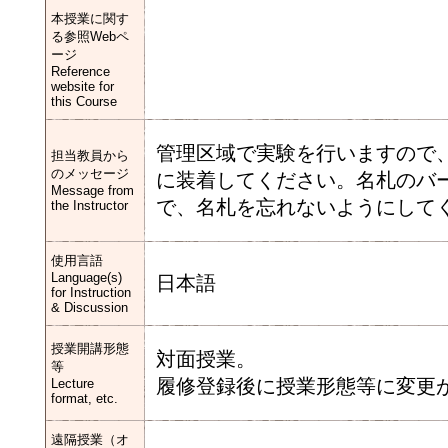
本授業に関す
る参照Webペ
ージ
Reference
website for
this Course
管理区域で実験を行いますので
担当教員から
のメッセージ
に装着してください。名札のバ
Message from
で、名札を忘れないようにして
the Instructor
使用言語
Language(s)
日本語
for Instruction
& Discussion
授業開講形態
対面授業。
等
履修登録後に授業形態等に変更が
Lecture
format, etc.
遠隔授業（オ