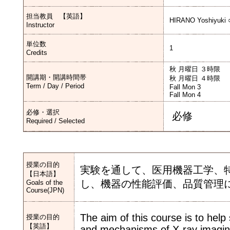
担当教員 【英語】
HIRANO Yoshiyuki 
Instructor
単位数
1
Credits
秋 月曜日 ３時限
開講期・開講時間帯
秋 月曜日 ４時限
Term / Day / Period
Fall Mon 3
Fall Mon 4
必修・選択
必修
Required / Selected
授業の目的
実験を通して、医用機器工学、特
【日本語】
し、機器の性能評価、品質管理
Goals of the
Course(JPN)
The aim of this course is to help
授業の目的
【英語】
and mechanisms of X-ray imagin