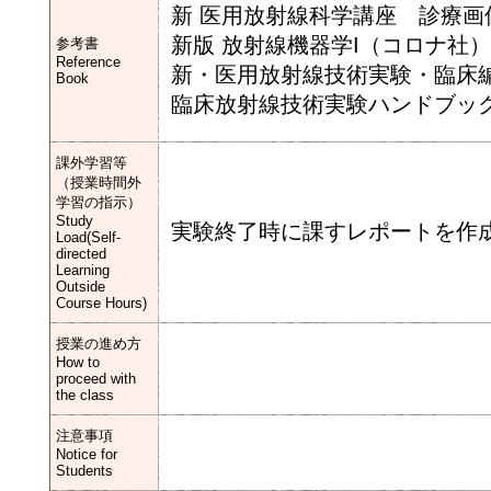
新 医用放射線科学講座 診療画
新版 放射線機器学I（コロナ社）
参考書
Reference
新・医用放射線技術実験・臨床
Book
臨床放射線技術実験ハンドブッ
課外学習等
（授業時間外
学習の指示）
Study
実験終了時に課すレポートを作
Load(Self-
directed
Learning
Outside
Course Hours)
授業の進め方
How to
proceed with
the class
注意事項
Notice for
Students