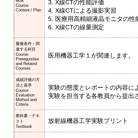
構成
3. X線CTの性能評価
Course
4. X線CTによる撮影実習
Content / Plan
5. 医療用高精細液晶モニタの
6. X線CTの線量測定
履修条件・関
連する科目
Course
医用機器工学１が関連します。
Prerequisites
and Related
Courses
成績評価の方
法と基準
実験の態度とレポートの内容に
Course
実験を担当する各教員から提出
Evaluation
Method and
Criteria
教科書・テキ
放射線機器工学実験プリント
スト
Textbook