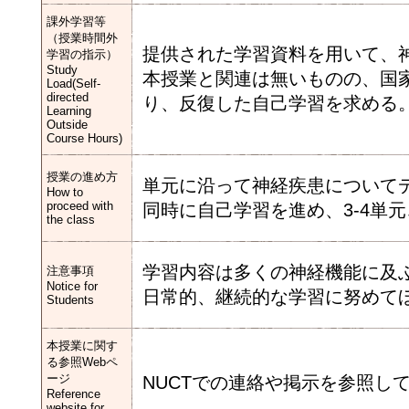
課外学習等
（授業時間外
提供された学習資料を用いて、
学習の指示）
Study
本授業と関連は無いものの、国
Load(Self-
directed
り、反復した自己学習を求める
Learning
Outside
Course Hours)
授業の進め方
単元に沿って神経疾患について
How to
proceed with
同時に自己学習を進め、3-4単
the class
学習内容は多くの神経機能に及
注意事項
Notice for
日常的、継続的な学習に努めて
Students
本授業に関す
る参照Webペ
ージ
NUCTでの連絡や掲示を参照し
Reference
website for