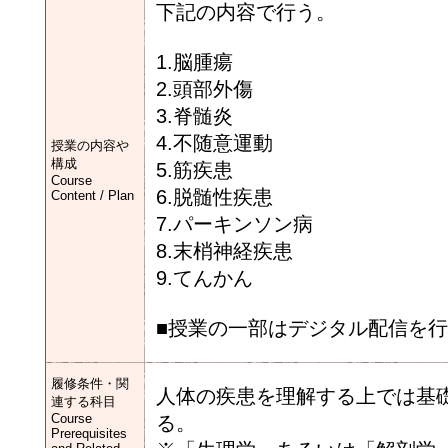
下記の内容で行う。
1.脳腫瘍
2.頭部外傷
3.脊髄炎
4.不随意運動
授業の内容や
構成
5.筋疾患
Course
6.脱髄性疾患
Content / Plan
7.パーキンソン病
8.末梢神経疾患
9.てんかん
■授業の一部はデジタル配信を
履修条件・関
人体の疾患を理解する上では基
連する科目
Course
る。
Prerequisites