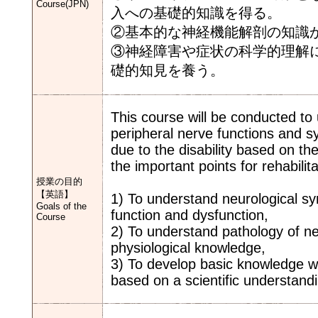
Course(JPN)
入への基礎的知識を得る。
②基本的な神経機能解剖の知識
③神経障害や症状の科学的理解
礎的知見を養う。
This course will be conducted to
peripheral nerve functions and 
due to the disability based on th
the important points for rehabilita
授業の目的
【英語】
1) To understand neurological s
Goals of the
function and dysfunction,
Course
2) To understand pathology of n
physiological knowledge,
3) To develop basic knowledge wi
based on a scientific understan