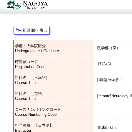
学部・大学院区分
医学部（保）
Undergraduate / Graduate
時間割コード
1723461
Registration Code
科目名 【日本語】
[遠隔]神経学Ⅱ
Course Title
科目名 【英語】
[remote]Neurology II
Course Title
コースナンバリングコード
Course Numbering Code
担当教員 【日本語】
寳珠山 稔 ○
Instructor