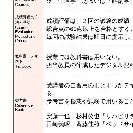
※「生理学」あるいは「解剖学
and Related
Courses
成績評価の方
成績評価は、２回の試験の成績（
法と基準
Course
総合点の60点以上を合格とする
Evaluation
毎回の試験結果は即日に提示し
Method and
Criteria
教科書・テキ
授業では教科書は用いない。
スト
担当教員の作成したデジタル資
Textbook
受講者の自習用のまとまったテ
る。
参考書
参考書を授業や試験で用いるこ
Reference
Book
安藤一也，杉村公也「リハビリ
田崎義昭，斉藤佳雄「ベッドサ