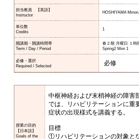
担当教員 【英語】
HOSHIYAMA Minoru
Instructor
単位数
1
Credits
開講期・開講時間帯
春２期 月曜日 １時
Term / Day / Period
Spring2 Mon 1
必修・選択
必修
Required / Selected
中枢神経および末梢神経の障害
では、リハビリテーションに重
症状の出現様式を講義する。
授業の目的
目標
【日本語】
①リハビリテーションの対象と
Goals of the