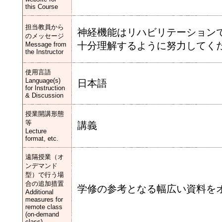
this Course
担当教員から
神経機能はリハビリテーション
のメッセージ
十分理解するように努力してく
Message from
the Instructor
使用言語
Language(s)
日本語
for Instruction
& Discussion
授業開講形態
等
講義
Lecture
format, etc.
遠隔授業（オ
ンデマンド
型）で行う場
合の追加措置
学修の参考となる幅広い資料を
Additional
measures for
remote class
(on-demand
class)