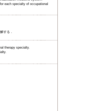
for each specialty of occupational
理解する．
nal therapy specialty.
alty.