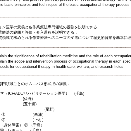
e basic principles and techniques of the basic occupational therapy process 
ョン医学の意義と各作業療法専門領域の役割を説明できる．
業療法の範囲と評価・介入過程を説明できる．
究領域で求められる作業療法へのニーズの変遷について歴史的背景を基本に
ain the significance of rehabilitation medicine and the role of each occupatio
lain the scope and intervention process of occupational therapy in each speci
eds for occupational therapy in health care, welfare, and research fields.
専門領域ごとのオムニバス形式での講義．
学（ICF/ADL/リハビリテーション医学） (千島)
 ① (佐野)
 ② (五十嵐)
障害 (星野)
の実践 ① （西浦）
の実践 ② （上村）
（身体障害） ③ （千島）
試験・レポート （千島）