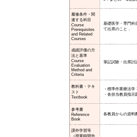
履修条件・関
連する科目
基礎医学・専門科
Course
て出席のこと．
Prerequisites
and Related
Courses
成績評価の方
法と基準
Course
筆記試験・出席討
Evaluation
Method and
Criteria
教科書・テキ
・標準作業療法学
スト
・各担当教員指示
Textbook
参考書
各教員からの資料
Reference
Book
課外学習等
（授業時間外