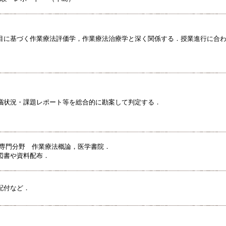
目に基づく作業療法評価学，作業療法治療学と深く関係する．授業進行に合
議状況・課題レポート等を総合的に勘案して判定する．
 専門分野 作業療法概論，医学書院．
図書や資料配布．
配付など．