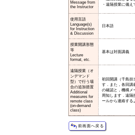
Message from
・遠隔授業に備え
the Instructor
使用言語
Language(s)
日本語
for Instruction
& Discussion
授業開講形態
等
基本は対面講義
Lecture
format, etc.
遠隔授業（オ
ンデマンド
初回開講（千島担
型）で行う場
す．また，各回講
合の追加措置
の確認と，機構メ
Additional
周知します．遠隔
measures for
ールから連絡する
remote class
(on-demand
class)