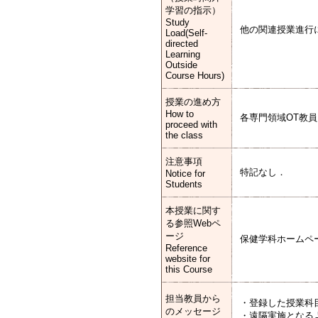
学習の指示）
Study
他の関連授業進行
Load(Self-
directed
Learning
Outside
Course Hours)
授業の進め方
How to
各専門領域OT教
proceed with
the class
注意事項
特記なし．
Notice for
Students
本授業に関す
る参照Webペ
ージ
保健学科ホームペー
Reference
website for
this Course
担当教員から
・登録した授業科
のメッセージ
・遠隔実施となる