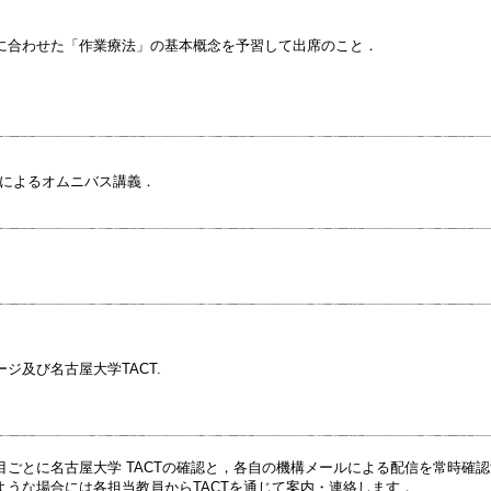
に合わせた「作業療法」の基本概念を予習して出席のこと．
員によるオムニバス講義．
ジ及び名古屋大学TACT.
目ごとに名古屋大学 TACTの確認と，各自の機構メールによる配信を常時確
ような場合には各担当教員からTACTを通じて案内・連絡します．