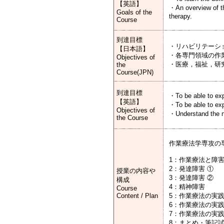
【英語】
・An overview of th
Goals of the
therapy.
Course
到達目標
・リハビリテーシ
【日本語】
・各専門領域の作
Objectives of
・医療，福祉，研
the
Course(JPN)
到達目標
・To be able to expl
【英語】
・To be able to exp
Objectives of
・Understand the ne
the Course
作業療法学専攻の
1：作業療法と障害
2：発達障害
授業の内容や
3：発達障害
構成
4：精神
Course
Content / Plan
5：作業療法
6：作業療法
7：作業療法の実践
8：まとめ・筆記