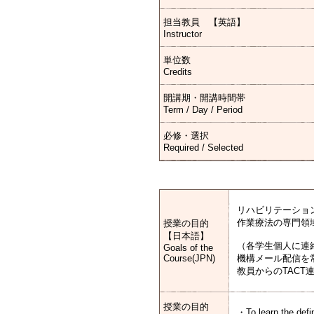
担当教員 【英語】
Instructor
単位数
Credits
開講期・開講時間帯
Term / Day / Period
必修・選択
Required / Selected
リハビリテーショ
作業療法の専門領
授業の目的
【日本語】
（各学生個人に連
Goals of the
Course(JPN)
機構メール配信を
教員からのTAC
授業の目的
・To learn the defin