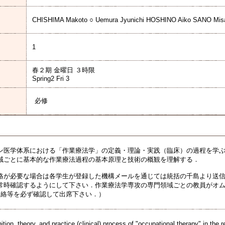
CHISHIMA Makoto ○ Uemura Jyunichi HOSHINO Aiko SANO Mi
1
春２期 金曜日 ３時限
Spring2 Fri 3
必修
ン医学体系における「作業療法学」の定義・理論・実践（臨床）の過程を学
域ごとに基本的な作業療法過程の基本原理と技術の概観を理解する．
絡が必要な場合は各学生が登録した機構メールを通じては統括の千島より送信
常時確認するようにして下さい．作業療法学専攻の専門領域ごとの教員がオ
T連絡等を必ず確認して出席下さい．）
ition, theory, and practice (clinical) process of "occupational therapy" in the 