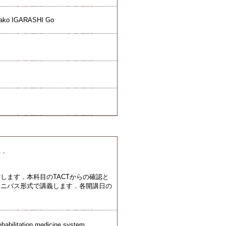
sako IGARASHI Go
ぶ．
します．本科目のTACTからの確認と
ムニバス形式で講義します．各開講日の
rehabilitation medicine system.