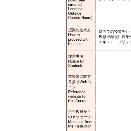
Load(Self-
directed
Learning
Outside
Course Hours)
授業の進め方
対面での授業を行
How to
履修登録後に授業
proceed with
テキスト，プリン
the class
注意事項
Notice for
Students
本授業に関す
る参照Webペ
ージ
Reference
website for
this Course
担当教員から
のメッセージ
Message from
the Instructor