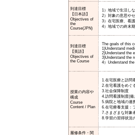
到達目標
1）地域で生活し
【日本語】
2）対象の意思や
Objectives of
3）在宅医療、看
the
4）地域での終末
Course(JPN)
The goals of this c
到達目標
1)Understand medic
【英語】
2)Understand the e
Objectives of
3)Understand the r
the Course
4）Understand the e
1.在宅医療と訪問
2.在宅看護をめぐ
3.社会保障制度
授業の内容や
4.訪問看護制度(備
構成
5.病院と地域の
Course
Content / Plan
6.在宅療養支援：
7.さまざまな対象
8.学習の習得状況
履修条件・関