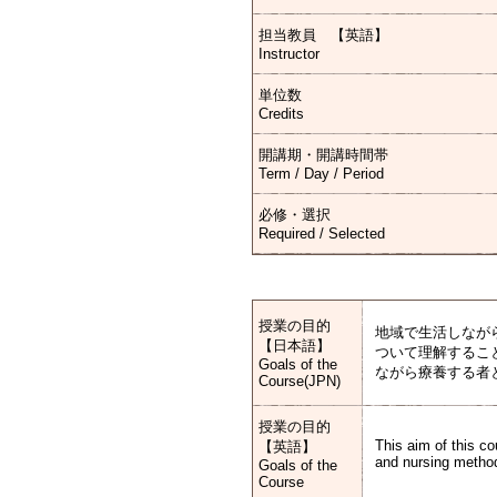
担当教員 【英語】
Instructor
単位数
Credits
開講期・開講時間帯
Term / Day / Period
必修・選択
Required / Selected
授業の目的
地域で生活しなが
【日本語】
ついて理解するこ
Goals of the
ながら療養する者
Course(JPN)
授業の目的
This aim of this c
【英語】
and nursing method.
Goals of the
Course