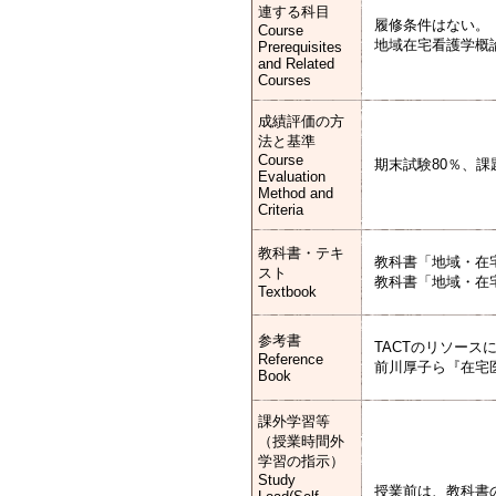
連する科目
履修条件はない。
Course
地域在宅看護学概
Prerequisites
and Related
Courses
成績評価の方
法と基準
Course
期末試験80％、課
Evaluation
Method and
Criteria
教科書・テキ
教科書「地域・在
スト
教科書「地域・在
Textbook
参考書
TACTのリソー
Reference
前川厚子ら『在宅
Book
課外学習等
（授業時間外
学習の指示）
Study
授業前は、教科書