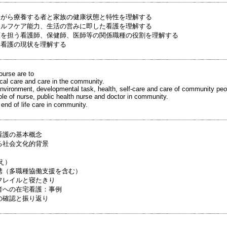
ながら療養する者と家族の健康状態と特性を理解する
セルフケア能力、生活の営みに即した看護を理解する
護を担う看護師、保健師、医師等の関係職種の役割を理解する
期看護の現状を理解する
ourse are to
al care and care in the community.
nvironment, developmental task, health, self-care and care of community peo
ole of nurse, public health nurse and doctor in community.
nd of life care in community.
看護の基本概念
る社会文化的背景
え）
連携（多職種協働支援を含む）
フレイルと寝たきり
者への在宅看護：事例
の確認と振り返り