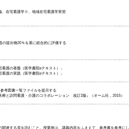
論、在宅看護学Ⅱ、地域在宅看護学実習
題の提出物20％を基に総合的に評価する
宅看護の基盤（医学書院eテキスト）」
宅看護の実践（医学書院eテキスト）」
スに参考図書一覧ファイルを提示する
医療と訪問看護・介護のコラボレーション 改訂2版』（オーム社，2015）
の関連する頁を読むこと。授業後は、講義内容をふまえて、参考書を参考に