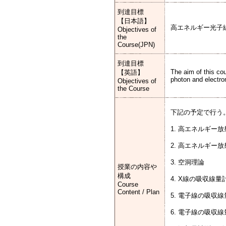
到達目標
【日本語】
高エネルギー光子
Objectives of
the
Course(JPN)
到達目標
The aim of this cou
【英語】
photon and electr
Objectives of
the Course
下記の予定で行う
1. 高エネルギー
2. 高エネルギー
3. 空洞理論
授業の内容や
構成
4. X線の吸収線量
Course
Content / Plan
5. 電子線の吸収
6. 電子線の吸収線量