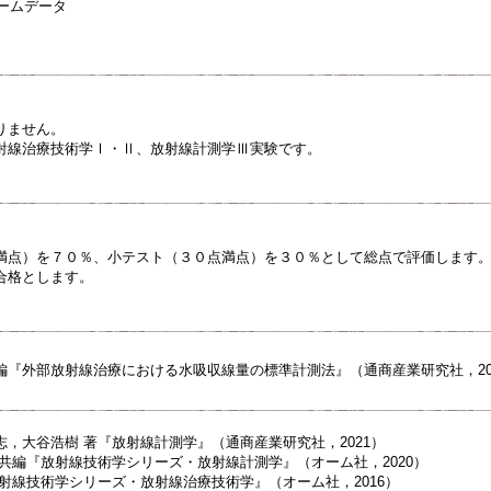
ビームデータ
りません。
射線治療技術学Ⅰ・Ⅱ、放射線計測学Ⅲ実験です。
満点）を７０％、小テスト（３０点満点）を３０％として総点で評価します
合格とします。
編『外部放射線治療における水吸収線量の標準計測法』（通商産業研究社，20
，大谷浩樹 著『放射線計測学』（通商産業研究社，2021）
共編『放射線技術学シリーズ・放射線計測学』（オーム社，2020）
射線技術学シリーズ・放射線治療技術学』（オーム社，2016）