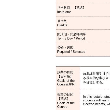
担当教員 【英語】
Instructor
単位数
Credits
開講期・開講時間帯
Term / Day / Period
必修・選択
Required / Selected
授業の目的
放射線計測学Ⅲで
【日本語】
る基本的な事項や
Goals of the
を目標とする。
Course(JPN)
授業の目的
In this lecture, st
【英語】
students will lear
Goals of the
electron beams, whi
Course