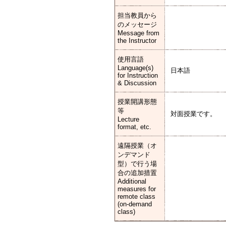
担当教員から
のメッセージ
Message from
the Instructor
使用言語
Language(s)
日本語
for Instruction
& Discussion
授業開講形態
等
対面授業です。
Lecture
format, etc.
遠隔授業（オ
ンデマンド
型）で行う場
合の追加措置
Additional
measures for
remote class
(on-demand
class)