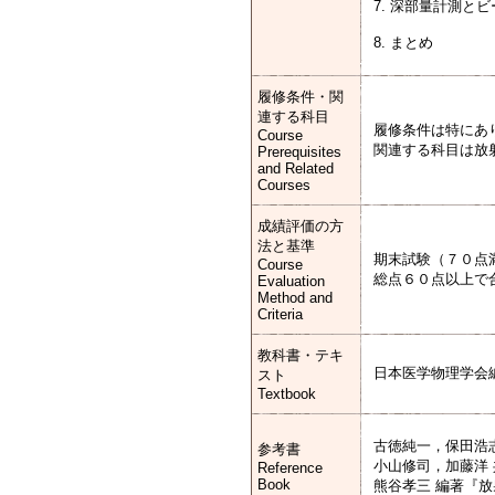
7. 深部量計測と
8. まとめ
履修条件・関
連する科目
履修条件は特にあ
Course
関連する科目は放
Prerequisites
and Related
Courses
成績評価の方
法と基準
期末試験（７０点
Course
総点６０点以上で
Evaluation
Method and
Criteria
教科書・テキ
日本医学物理学会
スト
Textbook
古徳純一，保田浩志
参考書
小山修司，加藤洋 
Reference
Book
熊谷孝三 編著『放