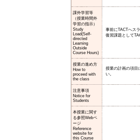
課外学習等
（授業時間外
学習の指示）
Study
事前にTACTへ
Load(Self-
復習課題としてT
directed
Learning
Outside
Course Hours)
授業の進め方
授業の計画の項目
How to
い。
proceed with
the class
注意事項
Notice for
Students
本授業に関す
る参照Webペ
ージ
Reference
website for
this Course