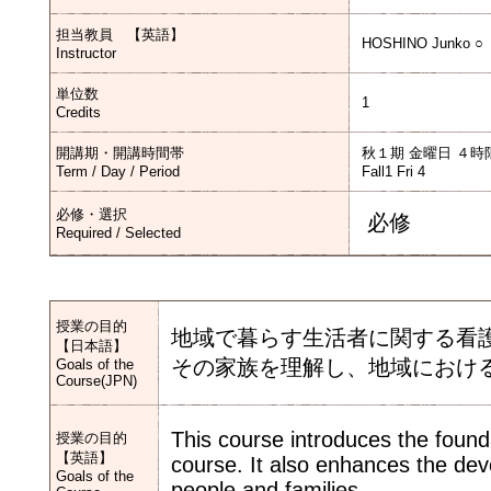
担当教員 【英語】
HOSHINO Junko ○
Instructor
単位数
1
Credits
開講期・開講時間帯
秋１期 金曜日 ４時
Term / Day / Period
Fall1 Fri 4
必修・選択
必修
Required / Selected
授業の目的
地域で暮らす生活者に関する看
【日本語】
その家族を理解し、地域におけ
Goals of the
Course(JPN)
This course introduces the found
授業の目的
【英語】
course. It also enhances the de
Goals of the
people and families.