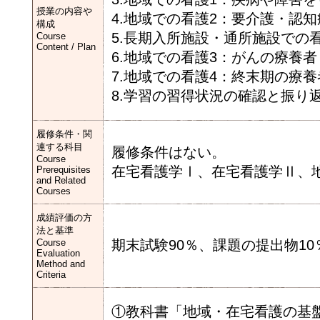
授業の内容や
4.地域での看護2：要介護・認
構成
5.長期入所施設・通所施設での
Course
Content / Plan
6.地域での看護3：がんの療養者
7.地域での看護4：終末期の療養
8.学習の習得状況の確認と振り
履修条件・関
連する科目
履修条件はない。
Course
在宅看護学Ⅰ、在宅看護学Ⅱ、
Prerequisites
and Related
Courses
成績評価の方
法と基準
Course
期末試験90％、課題の提出物1
Evaluation
Method and
Criteria
①教科書「地域・在宅看護の基