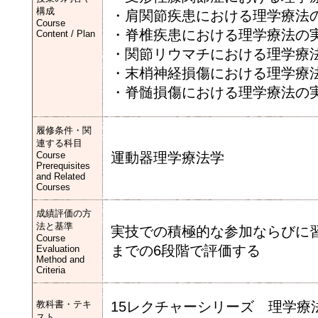
構成
・肩関節疾患における理学療法
Course
・脊椎疾患における理学療法の
Content / Plan
・関節リウマチにおける理学療
・末梢神経損傷における理学療
・脊髄損傷における理学療法の
履修条件・関
連する科目
Course
運動器理学療法学
Prerequisites
and Related
Courses
成績評価の方
法と基準
実技での積極的な参加ならびに習
Course
までの6段階で評価する
Evaluation
Method and
Criteria
教科書・テキ
15レクチャーシリーズ 理学療
スト