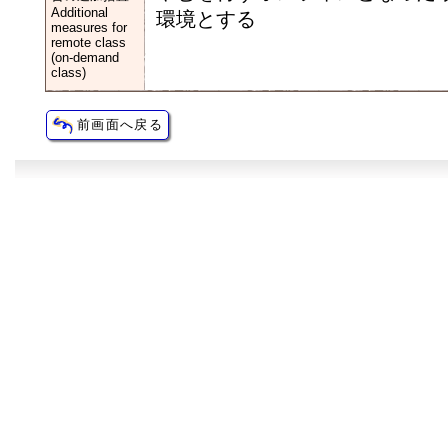
Additional
環境とする
measures for
remote class
(on-demand
class)