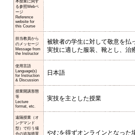
本授業に関す
る参照Webペ
ージ
Reference
website for
this Course
担当教員から
被験者の学生に対して敬意を払
のメッセージ
実技に適した服装、靴とし、治
Message from
the Instructor
使用言語
Language(s)
日本語
for Instruction
& Discussion
授業開講形態
等
実技を主とした授業
Lecture
format, etc.
遠隔授業（オ
ンデマンド
型）で行う場
やむを得ずオンラインとなった
合の追加措置