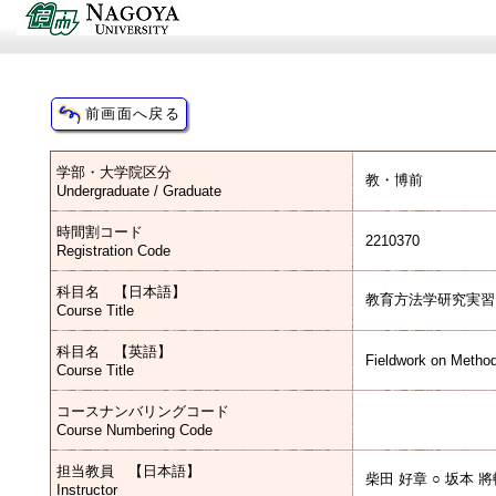
学部・大学院区分
教・博前
Undergraduate / Graduate
時間割コード
2210370
Registration Code
科目名 【日本語】
教育方法学研究実習
Course Title
科目名 【英語】
Fieldwork on Method
Course Title
コースナンバリングコード
Course Numbering Code
担当教員 【日本語】
柴田 好章 ○ 坂本 
Instructor