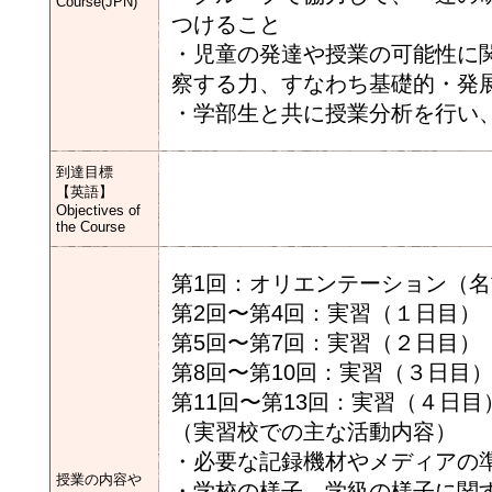
Course(JPN)
つけること
・児童の発達や授業の可能性に
察する力、すなわち基礎的・発
・学部生と共に授業分析を行い
到達目標
【英語】
Objectives of
the Course
第1回：オリエンテーション（
第2回〜第4回：実習（１日目）
第5回〜第7回：実習（２日目）
第8回〜第10回：実習（３日目
第11回〜第13回：実習（４日
（実習校での主な活動内容）
・必要な記録機材やメディアの
授業の内容や
・学校の様子、学級の様子に関