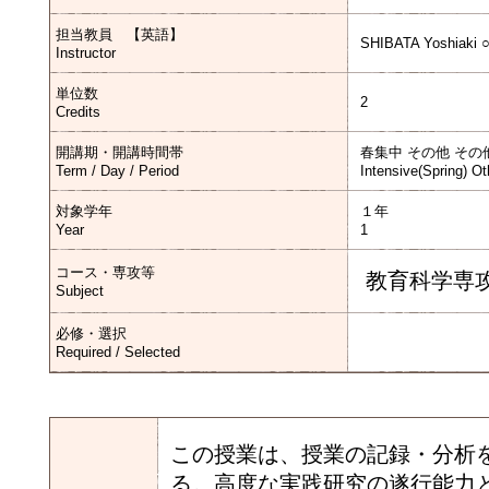
担当教員 【英語】
SHIBATA Yoshiaki
Instructor
単位数
2
Credits
開講期・開講時間帯
春集中 その他 その
Term / Day / Period
Intensive(Spring) Ot
対象学年
１年
Year
1
コース・専攻等
教育科学専
Subject
必修・選択
Required / Selected
この授業は、授業の記録・分析
る。高度な実践研究の遂行能力