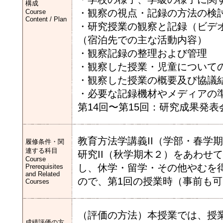
構成
・観察の視点・記録の方法の検
Course
Content / Plan
・研究授業の観察と記録（ビデ
（宿泊先での主な活動内容）
・観察記録の整理および管理
・観察した授業・児童について
・観察した授業の概要及び協議
・必要な記録機材やメディアの
第14回〜第15回：研究成果発
教育方法学講義II（学部・春学
履修条件・関
連する科目
研究II（秋学期木２）をあわせ
Course
し、休学・留学・その他やむを
Prerequisites
and Related
ので、第1回の授業時（事前も
Courses
（評価の方法）本授業では、授
成績評価の方