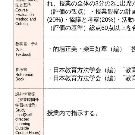
れ、授業の全体の3分の2に出席
法と基準
Course
（評価の観点）・授業観察の計画・
Evaluation
(20%)・協議と考察(20%)・活
Method and
Criteria
（評価の基準）総点60点以上を
教科書・テキ
・的場正美・柴田好章（編）「
スト
Textbook
・日本教育方法学会（編）「教
参考書
Reference
・日本教育方法学会（編）「教
Book
課外学習等
（授業時間外
学習の指示）
Study
授業内で指示する。
Load(Self-
directed
Learning
Outside
Course Hours)