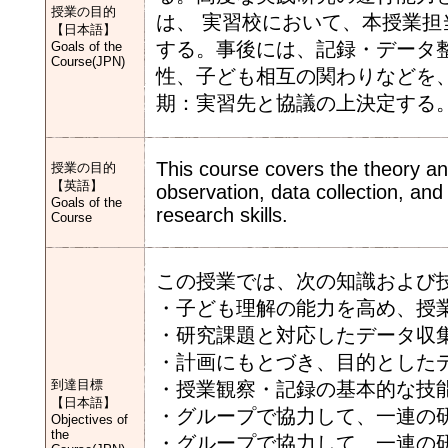
授業の目的
は、 実習校において、本授業
【日本語】
する。事後には、記録・データ
Goals of the
Course(JPN)
性、子ども相互の関わりなどを
期：実習先と協議の上決定する
This course covers the theory an
授業の目的
【英語】
observation, data collection, and 
Goals of the
research skills.
Course
この授業では、次の知識および
・子ども理解の能力を高め、授
・研究課題と対応したデータ収
・計画にもとづき、目的とした
到達目標
・授業観察・記録の基本的な技
【日本語】
・グループで協力して、一連の
Objectives of
the
・グループで協力して、一連の