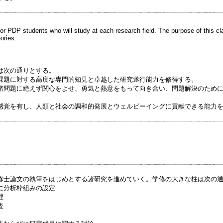
for PDP students who will study at each research field. The purpose of this cl
ories.
は次の通りとする。
課題に対する高度な専門的知見と卓越した研究遂行能力を修得する。
諸問題に絶えず関心をよせ、勇気と熱意をもって向き合い、問題解決のため
感覚を有し、人類と社会の調和的発展とウェルビーイングに貢献できる能力
修士論文の執筆をはじめとする諸研究を進めていく。学修の大きな柱は次の
に分析枠組みの設定
理
査