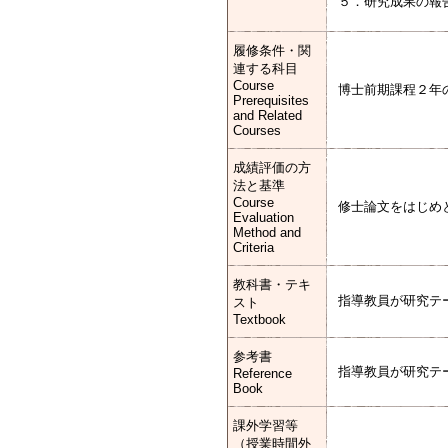
５．研究成果の報
履修条件・関
連する科目
Course
博士前期課程２年
Prerequisites
and Related
Courses
成績評価の方
法と基準
Course
修士論文をはじめ
Evaluation
Method and
Criteria
教科書・テキ
指導教員が研究テ
スト
Textbook
参考書
指導教員が研究テ
Reference
Book
課外学習等
（授業時間外