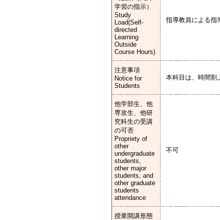
学習の指示）
Study
指導教員による指
Load(Self-
directed
Learning
Outside
Course Hours)
注意事項
本科目は、時間割
Notice for
Students
他学部生、他
専攻生、他研
究科生の受講
の可否
Propriety of
other
不可
undergraduate
students,
other major
students, and
other graduate
students
attendance
授業開講形態