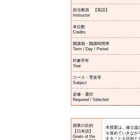
担当教員 【英語】
Instructor
単位数
Credits
開講期・開講時間帯
Term / Day / Period
対象学年
Year
コース・専攻等
Subject
必修・選択
Required / Selected
授業の目的
本授業は、修士論
【日本語】
を進めていきなが
Goals of the
することを目的と