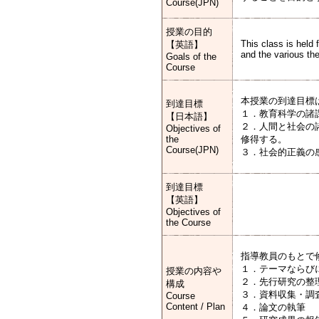
Course(JPN)
授業の目的
This class is held 
【英語】
and the various the
Goals of the
Course
本授業の到達目標
到達目標
１．教育科学の諸
【日本語】
２．人間と社会の
Objectives of
the
修得する。
Course(JPN)
３．社会的正義の
到達目標
【英語】
Objectives of
the Course
指導教員のもとで
１．テーマならび
授業の内容や
２．先行研究の整
構成
３．資料収集・調
Course
Content / Plan
４．論文の執筆