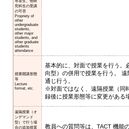
専攻生、他研
究科生の受講
の可否
Propriety of
other
undergraduate
students,
other major
students, and
other graduate
students
attendance
基本的に、対面で授業を行う。
向型）の併⽤で授業を行う。 遠隔
授業開講形態
等
通じ⾏う。
Lecture
※対面ではなく、遠隔授業（同
format, etc.
録後に授業形態等に変更がある場
遠隔授業（オ
ンデマンド
型）で行う場
教員への質問等は、TACT 機能
合の追加措置