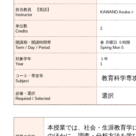
担当教員 【英語】
KAWANO Asuka ○
Instructor
単位数
2
Credits
開講期・開講時間帯
春 月曜日 ５時限
Term / Day / Period
Spring Mon 5
対象学年
１年
Year
1
コース・専攻等
教育科学専
Subject
必修・選択
選択
Required / Selected
本授業では、社会・生涯教育学
のほかに、調査・分析方法を学