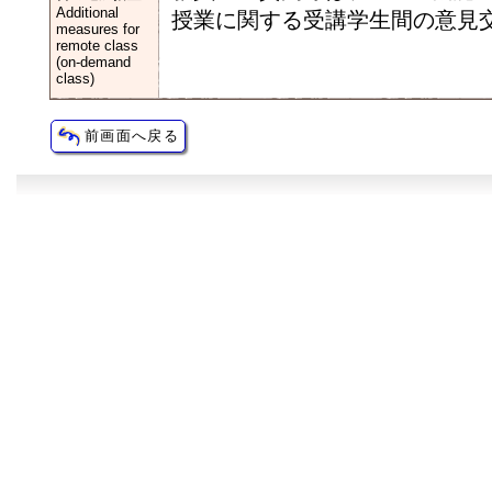
Additional
授業に関する受講学⽣間の意⾒交
measures for
remote class
(on-demand
class)