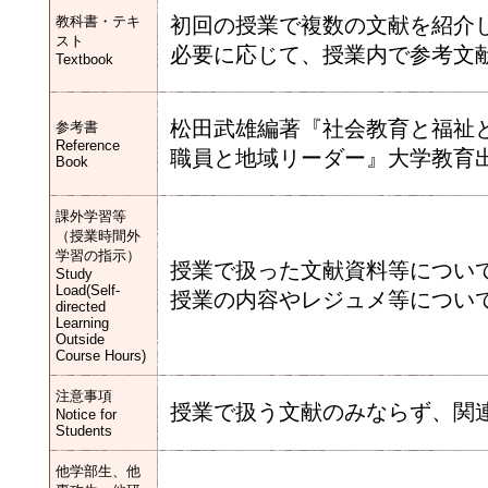
教科書・テキ
初回の授業で複数の文献を紹介
スト
必要に応じて、授業内で参考文
Textbook
松田武雄編著『社会教育と福祉
参考書
Reference
職員と地域リーダー』大学教育出
Book
課外学習等
（授業時間外
学習の指示）
授業で扱った文献資料等につい
Study
Load(Self-
授業の内容やレジュメ等につい
directed
Learning
Outside
Course Hours)
注意事項
授業で扱う文献のみならず、関
Notice for
Students
他学部生、他