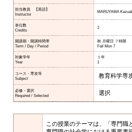
担当教員 【英語】
MARUYAMA Kazuak
Instructor
単位数
2
Credits
開講期・開講時間帯
秋 月曜日 ７時限
Term / Day / Period
Fall Mon 7
対象学年
１年
Year
1
コース・専攻等
教育科学専
Subject
必修・選択
選択
Required / Selected
この授業のテーマは、「専門職
専門職の社会学における重要書籍としてAbbot