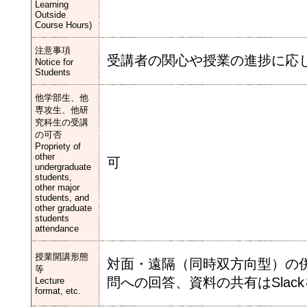
Learning
Outside
Course Hours)
注意事項
受講者の関⼼や授業の進捗に応
Notice for
Students
他学部生、他
専攻生、他研
究科生の受講
の可否
Propriety of
other
可
undergraduate
students,
other major
students, and
other graduate
students
attendance
授業開講形態
対⾯・遠隔（同時双方向型）の併
等
問への回答、資料の共有はSlac
Lecture
format, etc.