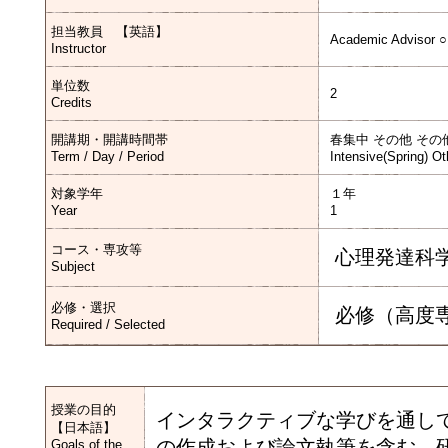
担当教員 【英語】
Academic Advisor ○
Instructor
単位数
2
Credits
開講期・開講時間帯
春集中 その他 その
Term / Day / Period
Intensive(Spring) Ot
対象学年
１年
Year
1
コース・専攻等
心理発達科
Subject
必修・選択
必修（高度
Required / Selected
授業の目的
インタラクティブな学びを通し
【日本語】
の作成および論文執筆を含む、
Goals of the