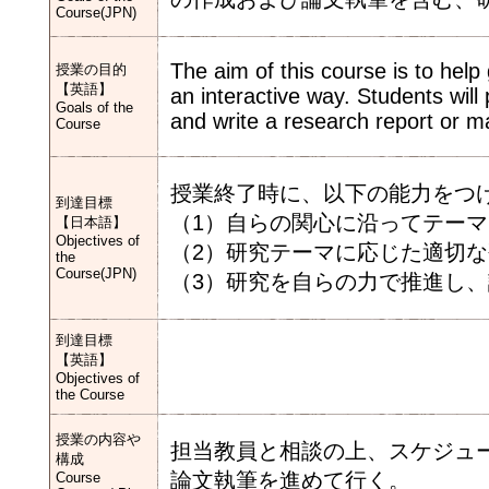
Course(JPN)
The aim of this course is to help
授業の目的
【英語】
an interactive way. Students will
Goals of the
and write a research report or m
Course
授業終了時に、以下の能力をつ
到達目標
（1）自らの関心に沿ってテー
【日本語】
Objectives of
（2）研究テーマに応じた適切
the
Course(JPN)
（3）研究を自らの力で推進し
到達目標
【英語】
Objectives of
the Course
授業の内容や
担当教員と相談の上、スケジュ
構成
論文執筆を進めて行く。
Course