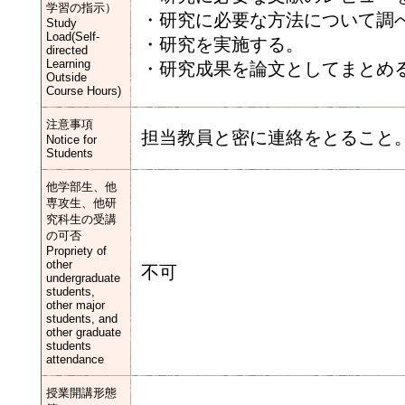
学習の指示）
・研究に必要な方法について調
Study
Load(Self-
・研究を実施する。
directed
Learning
・研究成果を論文としてまとめ
Outside
Course Hours)
注意事項
担当教員と密に連絡をとること
Notice for
Students
他学部生、他
専攻生、他研
究科生の受講
の可否
Propriety of
other
不可
undergraduate
students,
other major
students, and
other graduate
students
attendance
授業開講形態