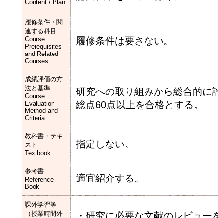
Content / Plan
履修条件・関
連する科目
Course
履修条件は要さない。
Prerequisites
and Related
Courses
成績評価の方
法と基準
研究への取り組みから総合的に
Course
総点60点以上を合格とする。
Evaluation
Method and
Criteria
教科書・テキ
指定しない。
スト
Textbook
参考書
適宜紹介する。
Reference
Book
課外学習等
（授業時間外
・研究に必要な文献のレビュー