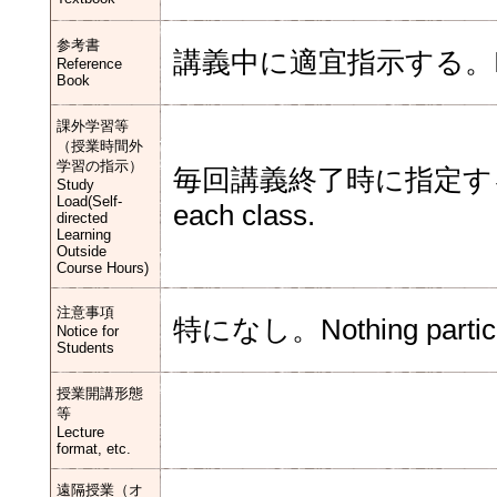
参考書
講義中に適宜指示する。Instruct 
Reference
Book
課外学習等
（授業時間外
学習の指示）
毎回講義終了時に指定する。Follow
Study
Load(Self-
each class.
directed
Learning
Outside
Course Hours)
注意事項
特になし。Nothing particu
Notice for
Students
授業開講形態
等
Lecture
format, etc.
遠隔授業（オ