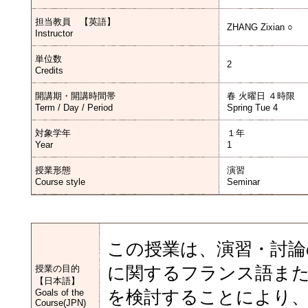
担当教員 【英語】
ZHANG Zixian ○
Instructor
単位数
2
Credits
開講期・開講時間帯
春 火曜日 ４時限
Term / Day / Period
Spring Tue 4
対象学年
１年
Year
1
授業形態
演習
Course style
Seminar
この授業は、演習・討論
授業の目的
に関するフランス語また
【日本語】
Goals of the
を検討することにより、
Course(JPN)