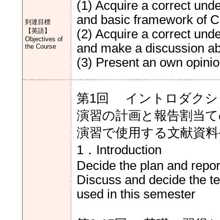
(1) Acquire a correct und
and basic framework of Ci
到達目標
【英語】
(2) Acquire a correct und
Objectives of
and make a discussion abo
the Course
(3) Present an own opinio
第1回 イントロダク
演習の計画と報告割当て
演習で使用する文献資料
1．Introduction
Decide the plan and repor
Discuss and decide the te
used in this semester