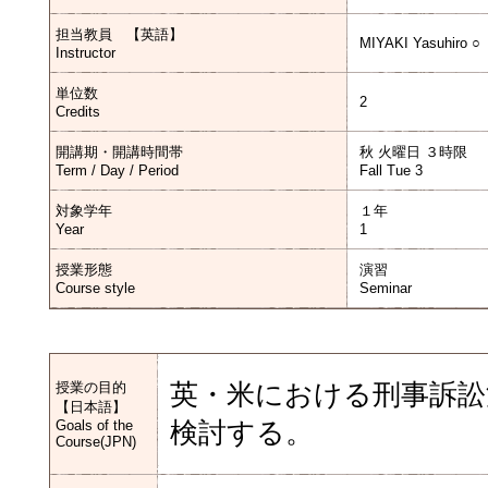
担当教員 【英語】
MIYAKI Yasuhiro ○
Instructor
単位数
2
Credits
開講期・開講時間帯
秋 火曜日 ３時限
Term / Day / Period
Fall Tue 3
対象学年
１年
Year
1
授業形態
演習
Course style
Seminar
授業の目的
英・米における刑事訴訟
【日本語】
Goals of the
検討する。
Course(JPN)