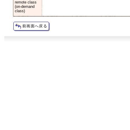
remote class
(on-demand
class)