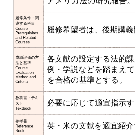
アメリカ法の研究報告。
履修条件・関
連する科目
履修希望者は、後期講義
Course
Prerequisites
and Related
Courses
各文献の設定する法的課
成績評価の方
法と基準
例・学説などを踏まえ
Course
Evaluation
Method and
を合格の基準とする。
Criteria
教科書・テキ
必要に応じて適宜指示す
スト
Textbook
参考書
英・米の文献を適宜紹介
Reference
Book