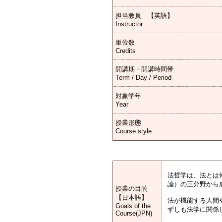
担当教員 【英語】
Instructor
単位数
Credits
開講期・開講時間帯
Term / Day / Period
対象学年
Year
授業形態
Course style
法哲学は、法とは
論）の三分野から
授業の目的
【日本語】
法が機能する人間
Goals of the
ずしも法学に関係
Course(JPN)