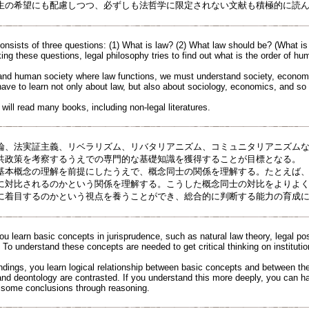
生の希望にも配慮しつつ、必ずしも法哲学に限定されない文献も積極的に読
onsists of three questions: (1) What is law? (2) What law should be? (What is
ing these questions, legal philosophy tries to find out what is the order of hu
tand human society where law functions, we must understand society, economy
have to learn not only about law, but also about sociology, economics, and so
 will read many books, including non-legal literatures.
、法実証主義、リベラリズム、リバタリアニズム、コミュニタリアニズムな
共政策を考察するうえでの専門的な基礎知識を獲得することが目標となる。
本概念の理解を前提にしたうえで、概念同士の関係を理解する。たとえば、
に対比されるのかという関係を理解する。こうした概念同士の対比をよりよ
に着目するのかという視点を養うことができ、総合的に判断する能力の育成
 you learn basic concepts in jurisprudence, such as natural law theory, legal pos
o understand these concepts are needed to get critical thinking on institutio
dings, you learn logical relationship between basic concepts and between t
nd deontology are contrasted. If you understand this more deeply, you can ha
 some conclusions through reasoning.