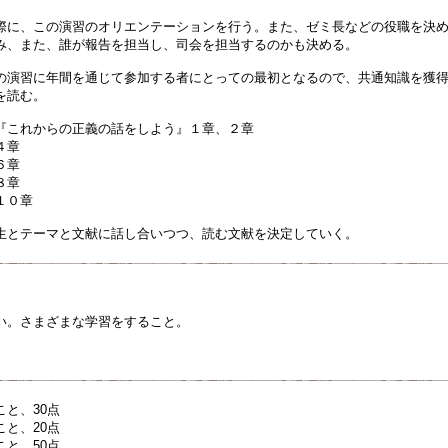
際に、この演習のオリエンテーションを行う。また、ゼミ長などの役職を決
み、また、誰が報告を担当し、司会を担当するのかも決める。
の演習に年間を通じて参加する者にとっての最初となるので、共通知識を獲
を読む。
『これからの正義の話をしよう』１章、２章
４章
６章
８章
１０章
生とテーマと文献に話し合いつつ、読む文献を決定していく。
い。さまざまな学習をすること。
と、30点
と、20点
と、50点