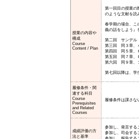
第一回目の授業の
のような文献を読
春学期の場合、こ
義の話をしよう』
授業の内容や
構成
第二回 サンデル
Course
第三回 同３章、
Content / Plan
第四回 同５章、
第五回 同７章、
第六回 同９章、
第七回以降は、学
履修条件・関
連する科目
Course
履修条件は課さな
Prerequisites
and Related
Courses
参加し、発言するこ
成績評価の方
参加し、司会するこ
法と基準
参加し、報告するこ