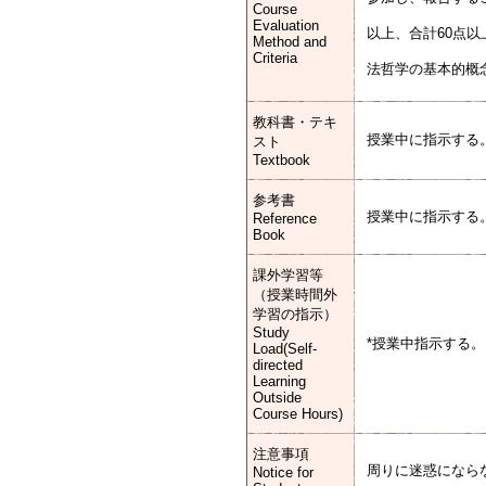
Course
Evaluation
以上、合計60点
Method and
Criteria
法哲学の基本的概
教科書・テキ
授業中に指示する
スト
Textbook
参考書
授業中に指示する
Reference
Book
課外学習等
（授業時間外
学習の指示）
Study
*授業中指示する。
Load(Self-
directed
Learning
Outside
Course Hours)
注意事項
周りに迷惑になら
Notice for