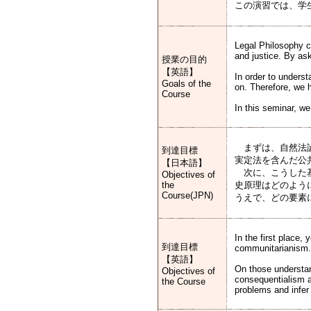
この演習では、学
Legal Philosophy c
and justice. By ask
授業の目的
【英語】
In order to unders
Goals of the
on. Therefore, we 
Course
In this seminar, we
まずは、自然法論
到達目標
実定法を含んだ公
【日本語】
次に、こうした基
Objectives of
the
史原理はどのよう
Course(JPN)
うえで、どの要素
In the first place,
到達目標
communitarianism. T
【英語】
On those understan
Objectives of
consequentialism a
the Course
problems and infer