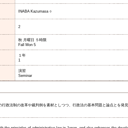
INABA Kazumasa ○
2
秋 月曜日 ５時限
Fall Mon 5
１年
1
演習
Seminar
の行政法制の改革や裁判例を素材としつつ、行政法の基本問題と論点とを発
th the principles of administrative law in Japan, and also enhances the develop