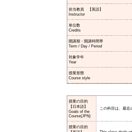
担当教員 【英語】
Instructor
単位数
Credits
開講期・開講時間帯
Term / Day / Period
対象学年
Year
授業形態
Course style
授業の目的
【日本語】
この科目は、最近
Goals of the
Course(JPN)
授業の目的
This class deals wi