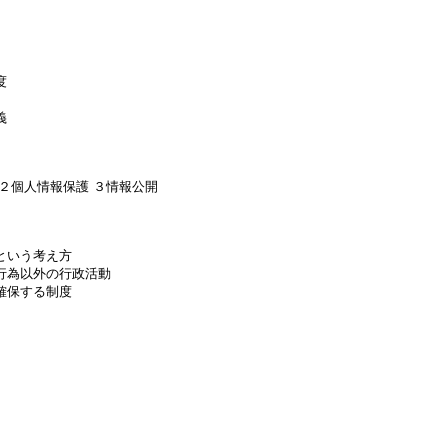
度
義
２個人情報保護 ３情報公開
という考え方
行為以外の行政活動
確保する制度