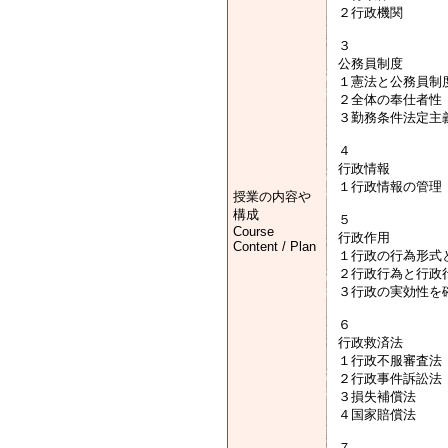
２行政機関
３
公務員制度
１憲法と公務員制
２全体の奉仕者性
３勤務条件法定主
４
行政情報
１行政情報の管理 
授業の内容や
構成
５
Course
行政作用
Content / Plan
１行政の行為形式
２行政行為と行政
３行政の実効性を
６
行政救済法
１行政不服審査法
２行政事件訴訟法
３損失補償法
４国家賠償法
７