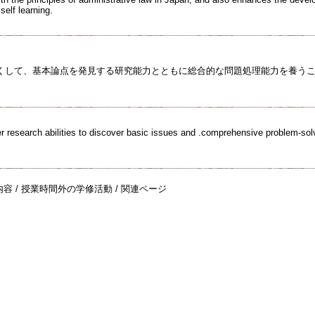
self learning.
くして、基本論点を発見する研究能力とともに総合的な問題処理能力を養う
er research abilities to discover basic issues and .comprehensive problem-solvi
義内容 / 授業時間外の学修活動 / 関連ページ