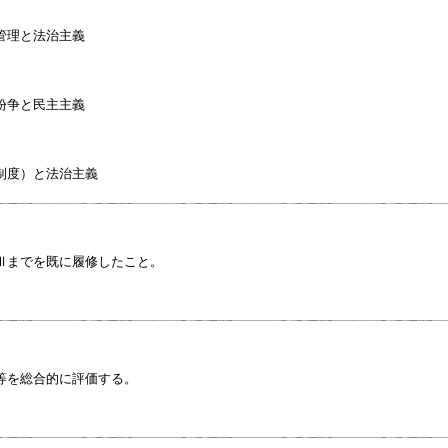
管理と法治主義
紛争と民主主義
制度）と法治主義
Ⅲまでを既に履修したこと。
等を総合的に評価する。