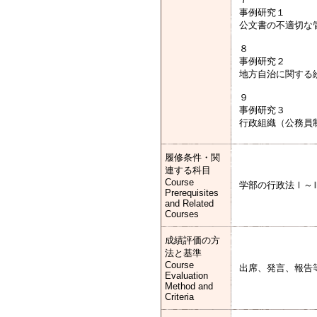
事例研究１
公文書の不適切な
８
事例研究２
地方自治に関する
９
事例研究３
行政組織（公務員
履修条件・関
連する科目
Course
学部の行政法Ⅰ～
Prerequisites
and Related
Courses
成績評価の方
法と基準
Course
出席、発言、報告
Evaluation
Method and
Criteria