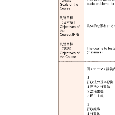
【英語】
basic problems for 
Goals of the
Course
到達目標
【日本語】
具体的な素材にそ
Objectives of
the
Course(JPN)
到達目標
The goal is to fost
【英語】
(materials)
Objectives of
the Course
回 / テーマ / 講
１
行政法の基本原則
１憲法と行政法
２法治主義
３民主主義
２
行政組織
１行政体