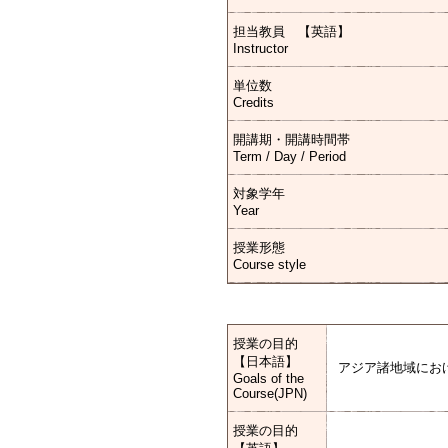
担当教員 【英語】
Instructor
単位数
Credits
開講期・開講時間帯
Term / Day / Period
対象学年
Year
授業形態
Course style
授業の目的
【日本語】
アジア諸地域にお
Goals of the
Course(JPN)
授業の目的