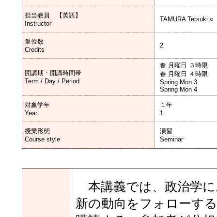
担当教員 【英語】
TAMURA Tetsuki ○
Instructor
単位数
2
Credits
春 月曜日 ３時限
開講期・開講時間帯
春 月曜日 ４時限
Term / Day / Period
Spring Mon 3
Spring Mon 4
対象学年
１年
Year
1
授業形態
演習
Course style
Seminar
本講義では、政治学に
新の動向をフォローす