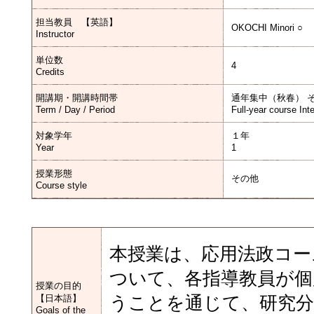
担当教員 【英語】
OKOCHI Minori ○
Instructor
単位数
4
Credits
開講期・開講時間帯
通年集中（秋春） 
Term / Day / Period
Full-year course Int
対象学年
１年
Year
1
授業形態
その他
Course style
本授業は、応用法政コー
ついて、各指導教員が個
授業の目的
【日本語】
うことを通じて、研究分
Goals of the