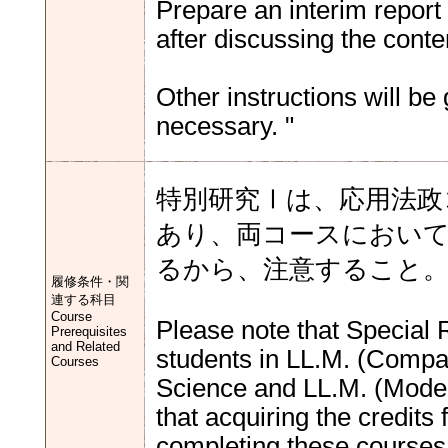
Prepare an interim report a
after discussing the cont
Other instructions will b
necessary. "
特別研究Ⅰは、応用法政
あり、両コースにおい
るから、注意すること
履修条件・関
連する科目
Course
Please note that Special 
Prerequisites
and Related
students in LL.M. (Compa
Courses
Science and LL.M. (Moder
that acquiring the credits 
completing these courses