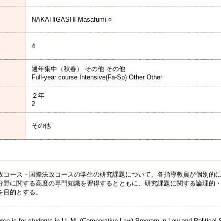
NAKAHIGASHI Masafumi ○
4
通年集中（秋春） その他 その他
Full-year course Intensive(Fa-Sp) Other Other
２年
2
その他
政コース・国際法政コースの学生の研究課題について、各指導教員が個別的
分野に関する高度の専門知識を習得するとともに、研究課題に関する論理的
を目的とする。
urse is for students in LL.M. (Comparative Law) Program in Law and Political