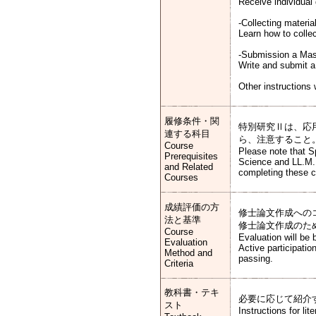
Receive individual 
-Collecting materia
Learn how to collec
-Submission a Mast
Write and submit a
Other instructions
履修条件・関
特別研究Ⅱは、応
連する科目
ら、注意すること
Course
Please note that S
Prerequisites
Science and LL.M. (
and Related
completing these 
Courses
成績評価の方
修士論文作成への
法と基準
修士論文作成のた
Course
Evaluation will be
Evaluation
Active participation
Method and
passing.
Criteria
教科書・テキ
必要に応じて紹介
スト
Instructions for lit