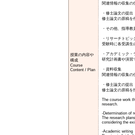
関連情報の収集の
・修士論文の提出
修士論文の原稿を
・その他、指導教
・リサーチトピッ
受験時に各受講生
・アカデミック・
授業の内容や
研究計画書や演習
構成
Course
・資料収集
Content / Plan
関連情報の収集の
・修士論文の提出
修士論文の原稿を
The course work thr
research.
-Determination of r
The research plans
considering the exis
-Academic writing