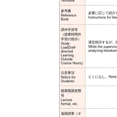
Textbook
参考書
必要に応じて紹介
Reference
Instructions for lit
Book
課外学習等
（授業時間外
学習の指示）
適宜指示するが、
Study
While the supervis
Load(Self-
analyzing literatur
directed
Learning
Outside
Course Hours)
注意事項
とくになし。None
Notice for
Students
授業開講形態
等
Lecture
format, etc.
遠隔授業（オ