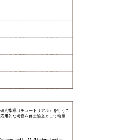
に研究指導（チュートリアル）を行うこ
・応用的な考察を修士論文として執筆
 Science and LL.M. (Modern Law) in