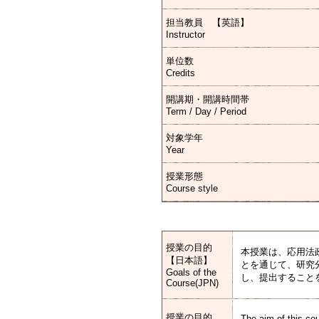
担当教員 【英語】
Instructor
単位数
Credits
開講期・開講時間帯
Term / Day / Period
対象学年
Year
授業形態
Course style
授業の目的
本授業は、応用法
【日本語】
とを通じて、研究
Goals of the
し、提出すること
Course(JPN)
授業の目的
The aim of this co