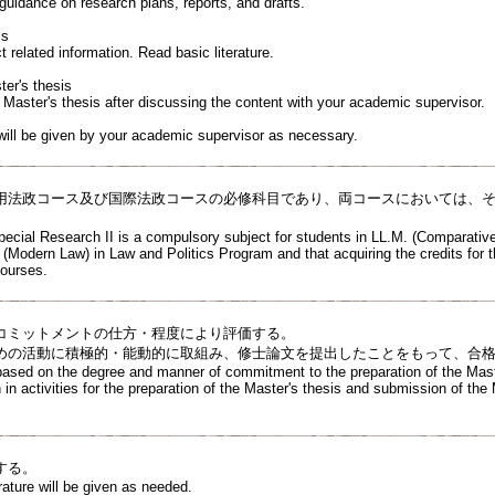
guidance on research plans, reports, and drafts.
ls
t related information. Read basic literature.
er's thesis
 Master's thesis after discussing the content with your academic supervisor.
 will be given by your academic supervisor as necessary.
用法政コース及び国際法政コースの必修科目であり、両コースにおいては、
。
pecial Research II is a compulsory subject for students in LL.M. (Comparativ
Modern Law) in Law and Politics Program and that acquiring the credits for th
courses.
コミットメントの仕方・程度により評価する。
めの活動に積極的・能動的に取組み、修士論文を提出したことをもって、合
 based on the degree and manner of commitment to the preparation of the Mast
 in activities for the preparation of the Master's thesis and submission of the M
する。
erature will be given as needed.