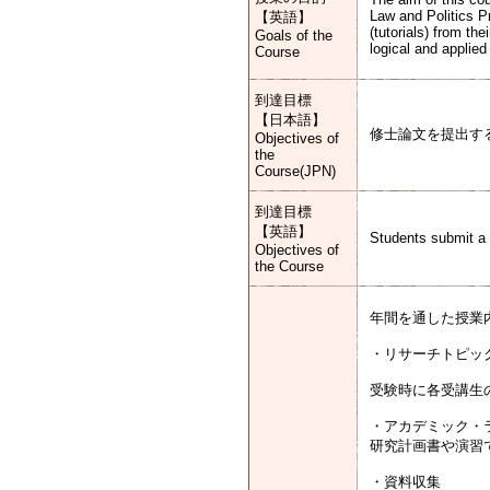
Law and Politics P
【英語】
(tutorials) from th
Goals of the
logical and applied
Course
到達目標
【日本語】
修士論文を提出す
Objectives of
the
Course(JPN)
到達目標
【英語】
Students submit a 
Objectives of
the Course
年間を通した授業
・リサーチトピッ
受験時に各受講生
・アカデミック・
研究計画書や演習
・資料収集