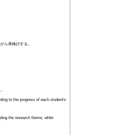
。
ながら再検討する。
る。
rding to the progress of each student's
uding the research theme, while