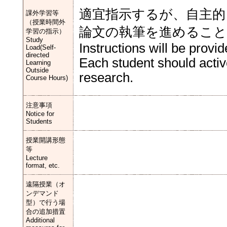
適宜指示するが、自主的
課外学習等
（授業時間外
論文の執筆を進めるこ
学習の指示）
Study
Instructions will be prov
Load(Self-
directed
Each student should acti
Learning
Outside
research.
Course Hours)
注意事項
Notice for
Students
授業開講形態
等
Lecture
format, etc.
遠隔授業（オ
ンデマンド
型）で行う場
合の追加措置
Additional