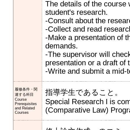
The details of the course
student's research.
-Consult about the resear
-Collect and read researc
-Make a presentation of t
demands.
-The supervisor will chec
presentation or a draft of 
-Write and submit a mid-t
履修条件・関
指導学生であること。
連する科目
Course
Special Research I is com
Prerequisites
and Related
(Comparative Law) Progra
Courses