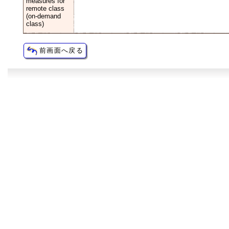
measures for
remote class
(on-demand
class)