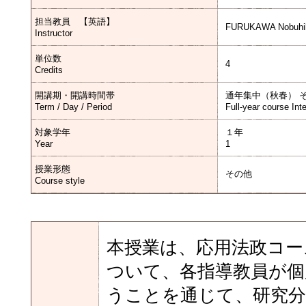
担当教員 【英語】
FURUKAWA Nobuhi
Instructor
単位数
4
Credits
開講期・開講時間帯
通年集中（秋春） 
Term / Day / Period
Full-year course Int
対象学年
１年
Year
1
授業形態
その他
Course style
本授業は、応用法政コー
ついて、各指導教員が個
うことを通じて、研究分