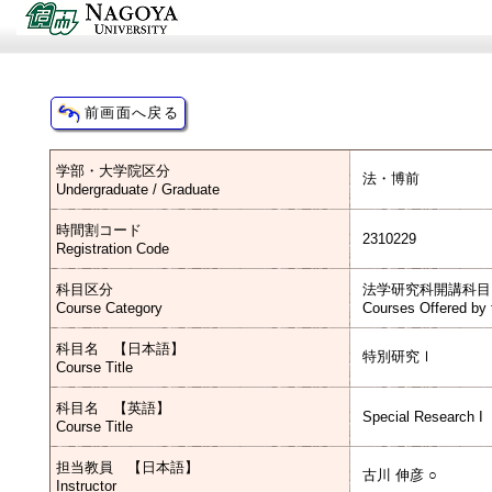
学部・大学院区分
法・博前
Undergraduate / Graduate
時間割コード
2310229
Registration Code
科目区分
法学研究科開講科目
Course Category
Courses Offered by 
科目名 【日本語】
特別研究Ⅰ
Course Title
科目名 【英語】
Special Research I
Course Title
担当教員 【日本語】
古川 伸彦 ○
Instructor