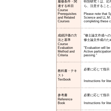
履修条件・関
特別研究Ⅰは、応
連する科目
ら、注意すること
Course
Prerequisites
Please note that S
and Related
Science and LL.M. (
Courses
completing these 
成績評価の方
"修士論文作成へ
法と基準
修士論文作成のた
Course
Evaluation
"Evaluation will b
Method and
Active participation
Criteria
passing."
必要に応じて指示
教科書・テキ
スト
Textbook
Instructions for lit
参考書
必要に応じて指示
Reference
Book
Instructions for lit