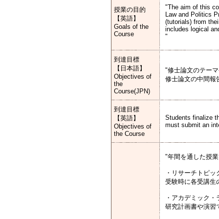
"The aim of this c
授業の目的
Law and Politics P
【英語】
(tutorials) from th
Goals of the
includes logical an
Course
"
到達目標
【日本語】
"修士論文のテー
Objectives of
修士論文の中間報
the
Course(JPN)
到達目標
Students finalize t
【英語】
must submit an inte
Objectives of
the Course
"年間を通した授
・リサーチトピッ
受験時に各受講生
・アカデミック・
研究計画書や演習