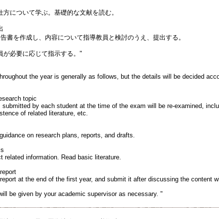
仕方について学ぶ。基礎的な文献を読む。
出
報告書を作成し、内容について指導教員と検討のうえ、提出する。
員が必要に応じて指示する。"
roughout the year is generally as follows, but the details will be decided acc
esearch topic
 submitted by each student at the time of the exam will be re-examined, incl
tence of related literature, etc.
guidance on research plans, reports, and drafts.
ls
t related information. Read basic literature.
report
report at the end of the first year, and submit it after discussing the content 
 will be given by your academic supervisor as necessary. "