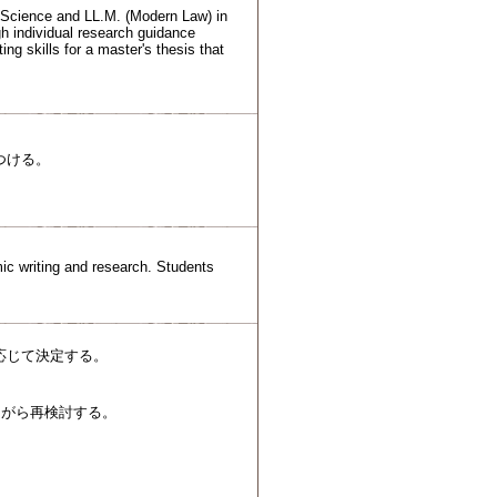
l Science and LL.M. (Modern Law) in
gh individual research guidance
ing skills for a master's thesis that
つける。
mic writing and research. Students
応じて決定する。
ながら再検討する。