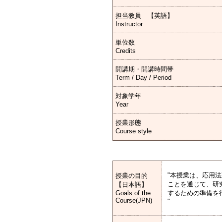
担当教員 【英語】
Instructor
単位数
Credits
開講期・開講時間帯
Term / Day / Period
対象学年
Year
授業形態
Course style
"本授業は、応用
授業の目的
ことを通じて、研
【日本語】
Goals of the
するための準備を
Course(JPN)
"