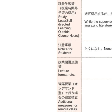
課外学習等
（授業時間外
学習の指示）
適宜指示するが、
Study
Load(Self-
While the supervis
directed
analyzing literatur
Learning
Outside
Course Hours)
注意事項
とくになし。None
Notice for
Students
授業開講形態
等
Lecture
format, etc.
遠隔授業（オ
ンデマンド
型）で行う場
合の追加措置
Additional
measures for
remote class