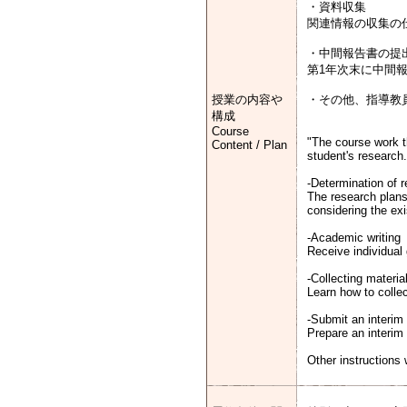
・資料収集
関連情報の収集の
・中間報告書の提
第1年次末に中間
授業の内容や
・その他、指導教
構成
Course
"The course work th
Content / Plan
student's research.
-Determination of r
The research plans
considering the exis
-Academic writing
Receive individual 
-Collecting materia
Learn how to collec
-Submit an interim 
Prepare an interim 
Other instructions