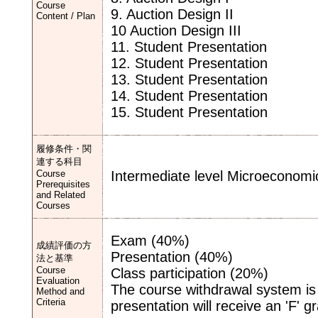
Course
9. Auction Design II
Content / Plan
10 Auction Design III
11. Student Presentation
12. Student Presentation
13. Student Presentation
14. Student Presentation
15. Student Presentation
履修条件・関
連する科目
Course
Intermediate level Microeconomi
Prerequisites
and Related
Courses
Exam (40%)
成績評価の方
Presentation (40%)
法と基準
Course
Class participation (20%)
Evaluation
The course withdrawal system is
Method and
Criteria
presentation will receive an 'F' g