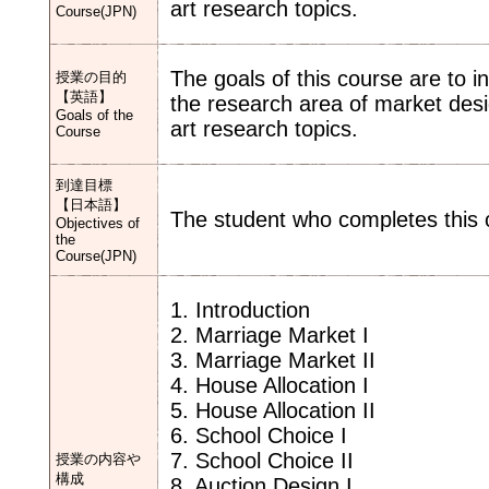
art research topics.
Course(JPN)
The goals of this course are to 
授業の目的
【英語】
the research area of market desig
Goals of the
art research topics.
Course
到達目標
【日本語】
The student who completes this c
Objectives of
the
Course(JPN)
1. Introduction
2. Marriage Market I
3. Marriage Market II
4. House Allocation I
5. House Allocation II
6. School Choice I
7. School Choice II
授業の内容や
構成
8. Auction Design I