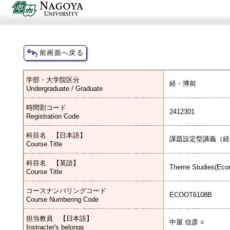
学部・大学院区分
経・博前
Undergraduate / Graduate
時間割コード
2412301
Registration Code
科目名 【日本語】
課題設定型講義（経
Course Title
科目名 【英語】
Theme Studies(Eco
Course Title
コースナンバリングコード
ECOOT6108B
Course Numbering Code
担当教員 【日本語】
中屋 信彦 ○
Instracter's belongs