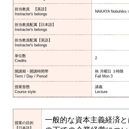
担当教員 【英語】
NAKAYA Nobuhiko 
Instracter's belongs
担当教員配属【日本語】
Instracter's belongs
担当教員配属【英語】
Instracter's belongs
単位数
2
Credits
開講期・開講時間帯
秋 月曜日 ３時限
Term / Day / Period
Fall Mon 3
授業形態
講義
Course style
Lecture
一般的な資本主義経済と
授業の目的
【日本語】