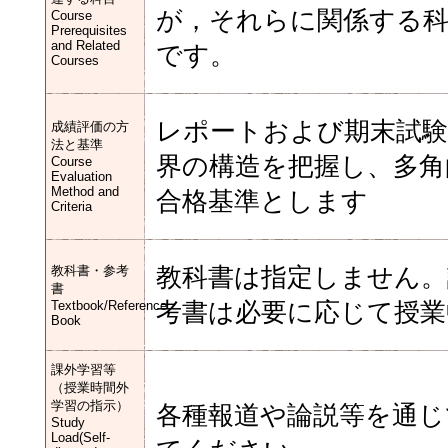
が，それらに関係する
Course
Prerequisites
and Related
です。
Courses
レポートおよび期末試験
成績評価の方
法と基準
界の構造を把握し、多角
Course
Evaluation
Method and
合格基準とします
Criteria
教科書・参考
教科書は指定しません。
書
Textbook/Reference
考書は必要に応じて授業
Book
課外学習等
（授業時間外
学習の指示）
各種報道や論説等を通じ
Study
Load(Self-