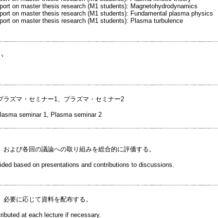
eport on master thesis research (M1 students): Magnetohydrodynamics
eport on master thesis research (M1 students): Fundamental plasma physics
eport on master thesis research (M1 students): Plasma turbulence
い
プラズマ・セミナー1、プラズマ・セミナー2
lasma seminar 1, Plasma seminar 2
、および各回の議論への取り組みを総合的に評価する。
cided based on presentations and contributions to discussions.
、必要に応じて資料を配布する。
tributed at each lecture if necessary.