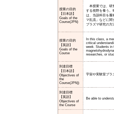
本授業では、研究
授業の目的
する視野を養う。
【日本語】
は、当該科目を履
Goals of the
マ乱流」などに関
Course(JPN)
プラズマ研究の方
In this class, a me
授業の目的
critical understan
【英語】
week. Students in 
Goals of the
magnetohydrodynami
Course
researches, or stu
到達目標
【日本語】
宇宙や実験室プラ
Objectives of
the
Course(JPN))
到達目標
【英語】
Be able to underst
Objectives of
the Course