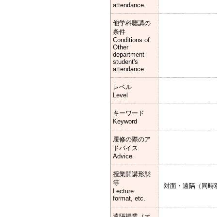
attendance
他学科聴講の
条件
Conditions of
Other
department
student's
attendance
レベル
Level
キーワード
Keyword
履修の際のア
ドバイス
Advice
授業開講形態
等
対面・遠隔（同時
Lecture
format, etc.
遠隔授業（オ