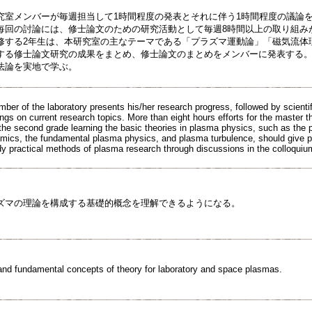
室メンバーが毎週担当して1時間程度の発表とそれに伴う1時間程度の議論
毎回の討論には、修士論文のための研究活動として毎週8時間以上の取り組み
修する2年生は、本研究室の主なテーマである「プラズマ運動論」「磁気流体
する修士論文研究の成果をまとめ、修士論文のまとめをメンバーに発表する
法論を実地で学ぶ。
mber of the laboratory presents his/her research progress, followed by scientif
dings on current research topics. More than eight hours efforts for the master
the second grade learning the basic theories in plasma physics, such as the p
cs, the fundamental plasma physics, and plasma turbulence, should give pr
dy practical methods of plasma research through discussions in the colloquiu
ズマの理論を構成する基礎的概念を理解できるようになる。
and fundamental concepts of theory for laboratory and space plasmas.