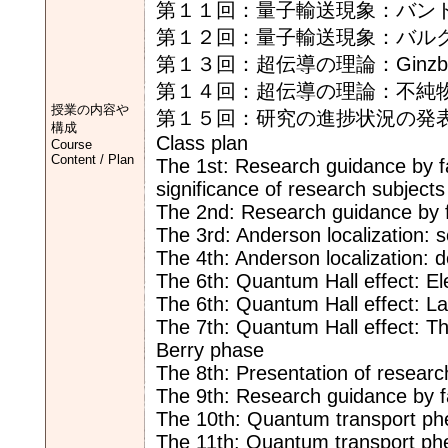
第１１回：量子輸送現象：バン
第１２回：量子輸送現象：バル
第１３回：超伝導の理論：Ginzbu
第１４回：超伝導の理論：不純
授業の内容や
第１５回：研究の進捗状況の発
構成
Class plan
Course
Content / Plan
The 1st: Research guidance by 
significance of research subjects
The 2nd: Research guidance by 
The 3rd: Anderson localization: s
The 4th: Anderson localization: d
The 6th: Quantum Hall effect: Ele
The 6th: Quantum Hall effect: La
The 7th: Quantum Hall effect: T
Berry phase
The 8th: Presentation of researc
The 9th: Research guidance by 
The 10th: Quantum transport ph
The 11th: Quantum transport phe