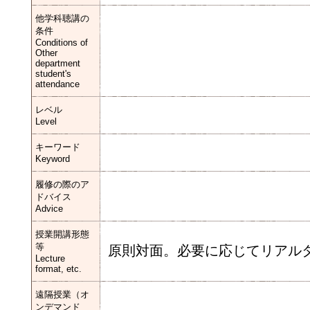
他学科聴講の
条件
Conditions of
Other
department
student's
attendance
レベル
Level
キーワード
Keyword
履修の際のア
ドバイス
Advice
授業開講形態
等
原則対面。必要に応じてリアル
Lecture
format, etc.
遠隔授業（オ
ンデマンド