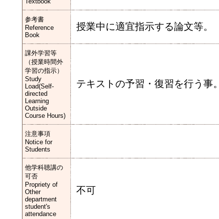
Textbook
参考書
授業中に適宜指示する論文等。
Reference
Book
課外学習等
（授業時間外
学習の指示）
Study
テキストの予習・復習を行う事
Load(Self-
directed
Learning
Outside
Course Hours)
注意事項
Notice for
Students
他学科聴講の
可否
Propriety of
不可
Other
department
student's
attendance