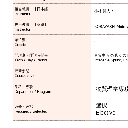
担当教員 【日本語】
小林 晃人 ○
Instructor
担当教員 【英語】
KOBAYASHI Akito 
Instructor
単位数
5
Credits
開講期・開講時間帯
春集中 その他 その
Term / Day / Period
Intensive(Spring) Ot
授業形態
Course style
学科・専攻
物質理学専
Department / Program
選択
必修・選択
Required / Selected
Elective