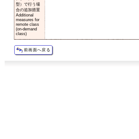
型）で行う場
合の追加措置
Additional
measures for
remote class
(on-demand
class)