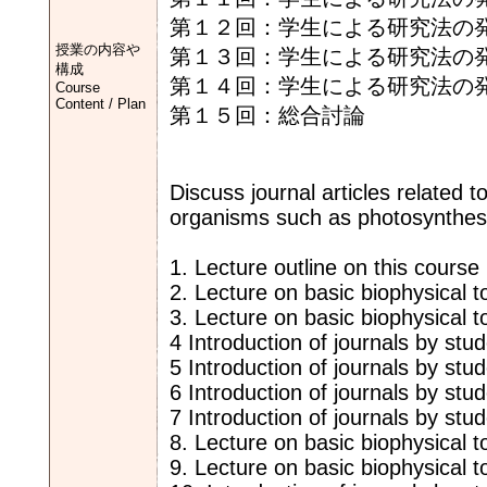
第１２回：学生による研究法の
授業の内容や
第１３回：学生による研究法の
構成
第１４回：学生による研究法の
Course
Content / Plan
第１５回：総合討論
Discuss journal articles related 
organisms such as photosynthesi
1. Lecture outline on this course 
2. Lecture on basic biophysical to
3. Lecture on basic biophysical to
4 Introduction of journals by st
5 Introduction of journals by st
6 Introduction of journals by st
7 Introduction of journals by st
8. Lecture on basic biophysical to
9. Lecture on basic biophysical to