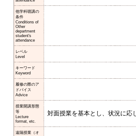
attendance
他学科聴講の
条件
Conditions of
Other
department
student's
attendance
レベル
Level
キーワード
Keyword
履修の際のア
ドバイス
Advice
授業開講形態
等
対面授業を基本とし、状況に応
Lecture
format, etc.
遠隔授業（オ