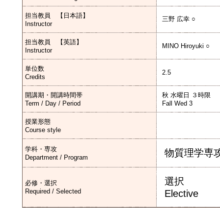
担当教員 【日本語】
三野 広幸 ○
Instructor
担当教員 【英語】
MINO Hiroyuki ○
Instructor
単位数
2.5
Credits
開講期・開講時間帯
秋 水曜日 ３時限
Term / Day / Period
Fall Wed 3
授業形態
Course style
学科・専攻
物質理学専
Department / Program
選択
必修・選択
Required / Selected
Elective