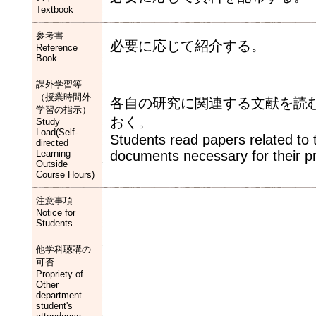
Textbook
参考書
必要に応じて紹介する。
Reference
Book
課外学習等
（授業時間外
各自の研究に関連する文献を読
学習の指示）
おく。
Study
Load(Self-
Students read papers related to 
directed
Learning
documents necessary for their p
Outside
Course Hours)
注意事項
Notice for
Students
他学科聴講の
可否
Propriety of
Other
department
student's