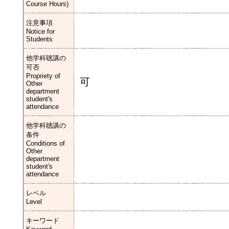
Course Hours)
注意事項
Notice for
Students
他学科聴講の
可否
Propriety of
可
Other
department
student's
attendance
他学科聴講の
条件
Conditions of
Other
department
student's
attendance
レベル
Level
キーワード