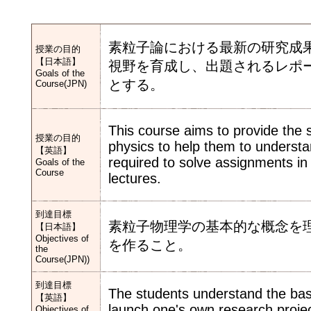
素粒子論における最新の研究成
授業の目的
【日本語】
視野を育成し、出題されるレポ
Goals of the
とする。
Course(JPN)
This course aims to provide the s
授業の目的
physics to help them to understa
【英語】
required to solve assignments in
Goals of the
Course
lectures.
到達目標
素粒子物理学の基本的な概念を
【日本語】
Objectives of
を作ること。
the
Course(JPN))
到達目標
The students understand the basi
【英語】
launch one's own research project
Objectives of