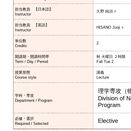
担当教員 【日本語】
久野 純治 ○
Instructor
担当教員 【英語】
HISANO Junji ○
Instructor
単位数
2
Credits
開講期・開講時間帯
秋 火曜日 ２時限
Term / Day / Period
Fall Tue 2
授業形態
講義
Course style
Lecture
理学専攻（
学科・専攻
Division of 
Department / Program
Program
必修・選択
Elective
Required / Selected