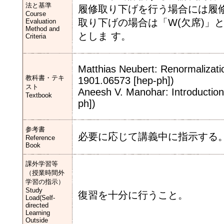
法と基準
履修取り下げを行う場合には履修
Course
取り下げの場合は「W(欠席)」と
Evaluation
Method and
としま す。
Criteria
Matthias Neubert: Renormalizatio
教科書・テキ
1901.06573 [hep-ph])
スト
Aneesh V. Manohar: Introduction 
Textbook
ph])
参考書
必要に応じて講義中に指示する
Reference
Book
課外学習等
（授業時間外
学習の指示）
Study
復習を十分に行うこと。
Load(Self-
directed
Learning
Outside