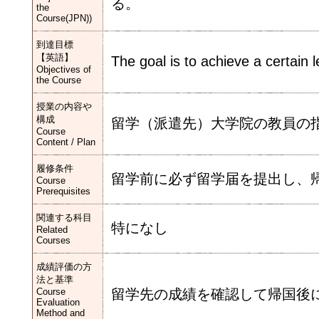
る。
the
Course(JPN))
到達目標
【英語】
The goal is to achieve a certain 
Objectives of
the Course
授業の内容や
構成
留学（派遣先）大学院の教員の
Course
Content / Plan
履修条件
留学前に必ず留学届を提出し、
Course
Prerequisites
関連する科目
特になし
Related
Courses
成績評価の方
法と基準
Course
留学先の成績を確認して帰国後
Evaluation
Method and