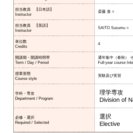
担当教員 【日本語】
斎藤 進 ○
Instructor
担当教員 【英語】
SAITO Susumu ○
Instructor
単位数
4
Credits
開講期・開講時間帯
通年集中（春秋） 
Term / Day / Period
Full-year course Int
授業形態
実験及び実習
Course style
理学専攻
学科・専攻
Department / Program
Division of 
選択
必修・選択
Required / Selected
Elective