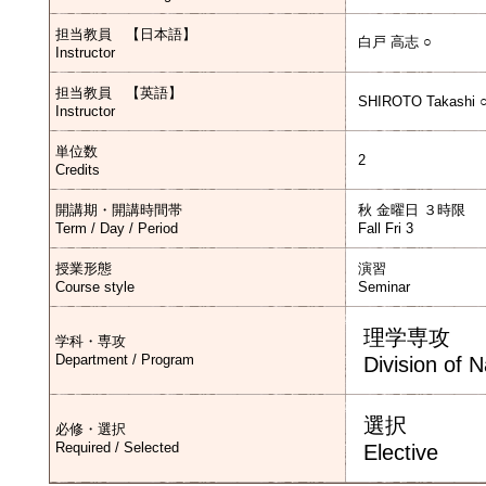
担当教員 【日本語】
白戸 高志 ○
Instructor
担当教員 【英語】
SHIROTO Takashi 
Instructor
単位数
2
Credits
開講期・開講時間帯
秋 金曜日 ３時限
Term / Day / Period
Fall Fri 3
授業形態
演習
Course style
Seminar
理学専攻
学科・専攻
Department / Program
Division of 
選択
必修・選択
Required / Selected
Elective