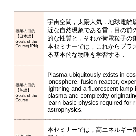
宇宙空間，太陽大気，地球電離
近な自然現象である雷，目の前
授業の目的
【日本語】
的な性質と，それが荷電粒子の
Goals of the
本セミナーでは，これからプラ
Course(JPN)
る基本的な物理を学習する．
Plasma ubiquitously exists in c
ionosphere, fusion reactor, exp
授業の目的
lightning and a fluorescent lamp 
【英語】
plasma and complexity originating
Goals of the
Course
learn basic physics required for
astrophysics.
本セミナーでは，高エネルギー