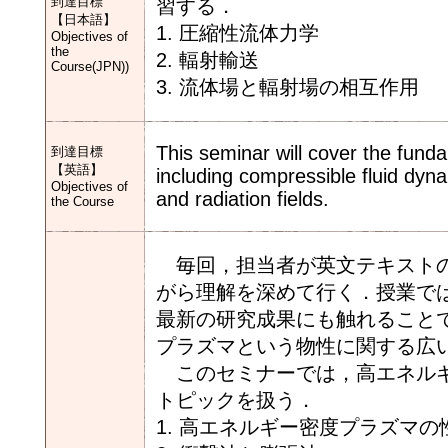
到達目標
習する．
【日本語】
1. 圧縮性流体力学
Objectives of
the
2. 輻射輸送
Course(JPN))
3. 流体場と輻射場の相互作用
This seminar will cover the fund
到達目標
【英語】
including compressible fluid dynam
Objectives of
and radiation fields.
the Course
毎回，担当者が英文テキストの
がら理解を深めて行く．授業で
最新の研究成果にも触れること
プラズマという物性に関する広
このセミナーでは，高エネルギ
トピックを扱う．
1. 高エネルギー密度プラズマの