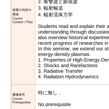
2. 衝撃波と膨張波
3. 輻射輸送
授業の内容や
4. 輻射流体力学
構成
Course
Content / Plan
Students read and explain their 
understanding through discussion
also overview historical experim
recent progress of researches in
In this seminar, we extend our s
energy-density plasmas.
1. Properties of High-Energy-De
2. Shocks and Rarefactions
3. Radiative Transfer
4. Radiation Hydrodynamics
特に無し．
履修条件
Course
Prerequisites
No prerequisite