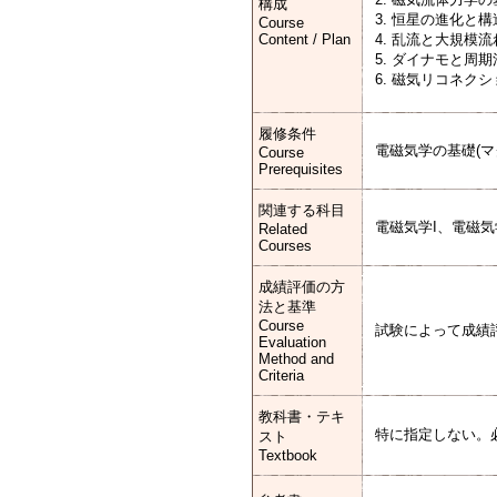
構成
3. 恒星の進化
Course
Content / Plan
4. 乱流と大規
5. ダイナモと
6. 磁気リコネ
履修条件
電磁気学の基礎(
Course
Prerequisites
関連する科目
電磁気学I、電磁気学
Related
Courses
成績評価の方
法と基準
Course
試験によって成績
Evaluation
Method and
Criteria
教科書・テキ
特に指定しない。
スト
Textbook