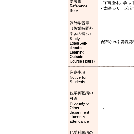
参考書
- 宇宙流体力学 坂
Reference
- 太陽(シリーズ
Book
課外学習等
（授業時間外
学習の指示）
Study
配布される講義資
Load(Self-
directed
Learning
Outside
Course Hours)
注意事項
-
Notice for
Students
他学科聴講の
可否
Propriety of
可
Other
department
student's
attendance
他学科聴講の