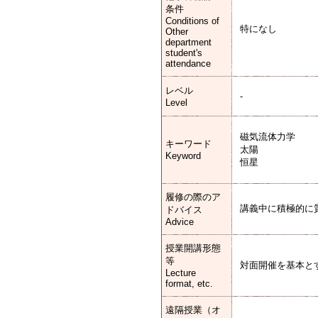
条件
Conditions of
特になし
Other
department
student's
attendance
レベル
-
Level
磁気流体力学
キーワード
太陽
Keyword
恒星
履修の際のア
講義中に積極的に
ドバイス
Advice
授業開講形態
等
対面開催を基本と
Lecture
format, etc.
遠隔授業（オ