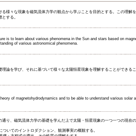
ける様々な現象を磁気流体力学の観点から学ぶことを目的とする。この理解
標とする。
ture is to learn about various phenomena in the Sun and stars based on magn
standing of various astronomical phenomena.
礎理論を学び、それに基づいて様々な太陽恒星現象を理解することができる
 theory of magnetohydrodynamics and to be able to understand various solar 
の通り、磁気流体力学の基礎を学んだ上で太陽・恒星現象の一つ一つの現在
現象についてのイントロダクション、観測事実の概観する。
学の基礎：方程式の導出、その性質の理解をする。