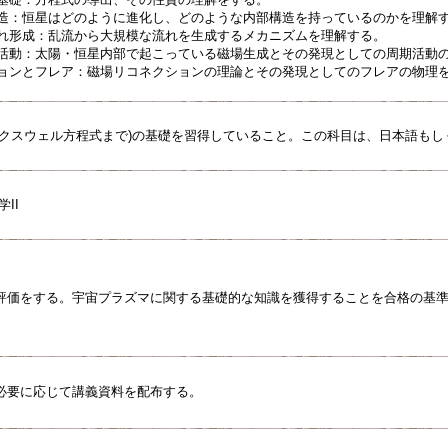
と構造：恒星はどのように進化し、どのような内部構造を持っているのかを理解
模流れ形成：乱流から大規模な流れを生成するメカニズムを理解する。
周期活動：太陽・恒星内部で起こっている磁場生成とその発現としての周期活動
クションとフレア：磁場リコネクションの理論とその発現としてのフレアの物理
マクスウェル方程式まで)の基礎を習得していること。この科目は、日本語もし
II
評価をする。宇宙プラズマに関する基礎的な知識を獲得することを合格の基
必要に応じて講義資料を配布する。