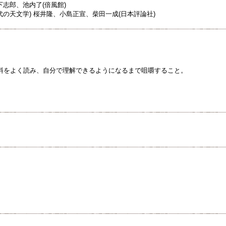
下志郎、池内了(倍風館)
現代の天文学) 桜井隆、小島正宣、柴田一成(日本評論社)
料をよく読み、自分で理解できるようになるまで咀嚼すること。