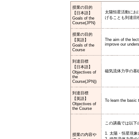
授業の目的
太陽恒星活動にお
【日本語】
げることも到達目
Goals of the
Course(JPN)
授業の目的
The aim of the lec
【英語】
improve our under
Goals of the
Course
到達目標
【日本語】
磁気流体力学の基
Objectives of
the
Course(JPN))
到達目標
【英語】
To learn the basic
Objectives of
the Course
この講義では以下
1. 太陽・恒星
授業の内容や
2. 磁気流体力