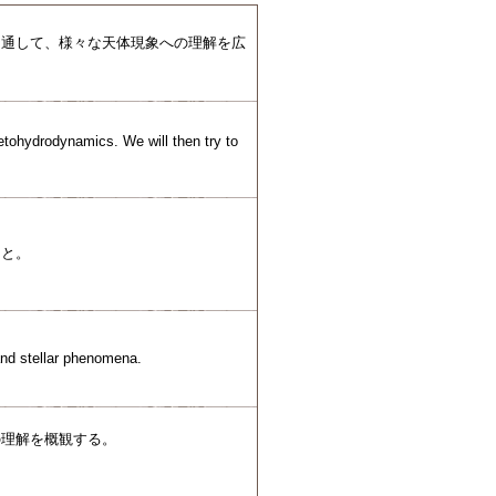
を通して、様々な天体現象への理解を広
etohydrodynamics. We will then try to
こと。
and stellar phenomena.
の理解を概観する。