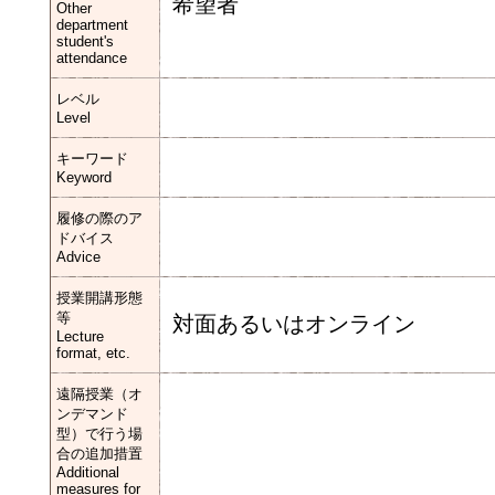
希望者
Other
department
student's
attendance
レベル
Level
キーワード
Keyword
履修の際のア
ドバイス
Advice
授業開講形態
等
対面あるいはオンライン
Lecture
format, etc.
遠隔授業（オ
ンデマンド
型）で行う場
合の追加措置
Additional
measures for