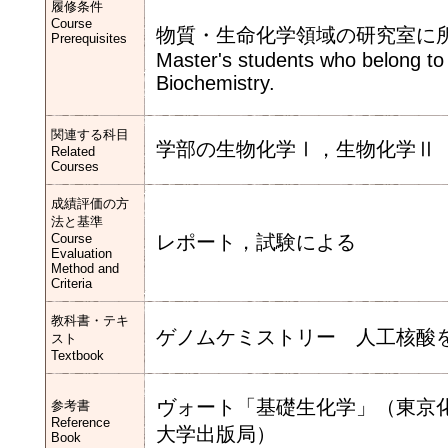
履修条件
Course
物質・生命化学領域の研究室に
Prerequisites
Master's students who belong to
B
関連する科目
学部の生物化学Ⅰ，生物化学Ⅱ
Related
Courses
成績評価の方
法と基準
Course
レポート，試験による
Evaluation
Method and
Criteria
教科書・テキ
ゲノムケミストリー 人工核酸
スト
Textbook
ヴォート「基礎生化学」（東京
参考書
Reference
大学出版局）
Book