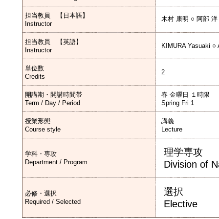
担当教員 【日本語】
木村 康明 ○ 阿部 洋
Instructor
担当教員 【英語】
KIMURA Yasuaki ○ 
Instructor
単位数
2
Credits
開講期・開講時間帯
春 金曜日 １時限
Term / Day / Period
Spring Fri 1
授業形態
講義
Course style
Lecture
理学専攻
学科・専攻
Department / Program
Division of 
選択
必修・選択
Required / Selected
Elective