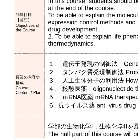
In this course, students should b
at the end of the course.
To be able to explain the molecul
到達目標
【英語】
expression control methods and ar
Objectives of
drug development.
the Course
2. To be able to explain life ph
thermodynamics.
１. 遺伝子発現の制御法 Gene kn
２. タンパク質発現制御法 Protein p
授業の内容や
３. 人工生体分子の利用法 How to use a
構成
４. 核酸医薬 oligonucleotide th
Course
Content / Plan
５. ｍRNA医薬 mRNA therapeut
６. 抗ウイルス薬 anti-virus drug
学部の生物化学I，生物化学II
The half part of this course 