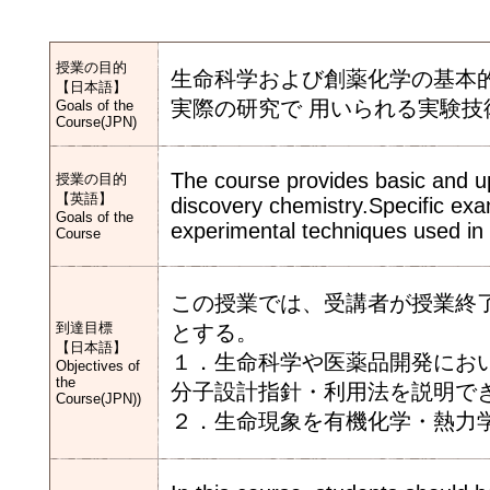
授業の目的
生命科学および創薬化学の基本
【日本語】
実際の研究で 用いられる実験
Goals of the
Course(JPN)
The course provides basic and up
授業の目的
【英語】
discovery chemistry.Specific exa
Goals of the
experimental techniques used in a
Course
この授業では、受講者が授業終
到達目標
とする。
【日本語】
１．生命科学や医薬品開発にお
Objectives of
the
分子設計指針・利用法を説明で
Course(JPN))
２．生命現象を有機化学・熱力