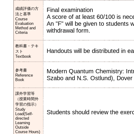
成績評価の方
Final examination
法と基準
A score of at least 60/100 is nec
Course
An "F" will be given to students 
Evaluation
Method and
withdrawal form.
Criteria
教科書・テキ
Handouts will be distributed in e
スト
Textbook
参考書
Modern Quantum Chemistry: Intro
Reference
Szabo and N.S. Ostlund), Dover P
Book
課外学習等
（授業時間外
学習の指示）
Study
Students should review the exerc
Load(Self-
directed
Learning
Outside
Course Hours)