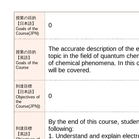
授業の目的
【日本語】
0
Goals of the
Course(JPN)
The accurate description of the e
授業の目的
topic in the field of quantum che
【英語】
of chemical phenomena. In this cl
Goals of the
Course
will be covered.
到達目標
【日本語】
0
Objectives of
the
Course(JPN))
By the end of this course, stud
following:
到達目標
【英語】
1. Understand and explain electro