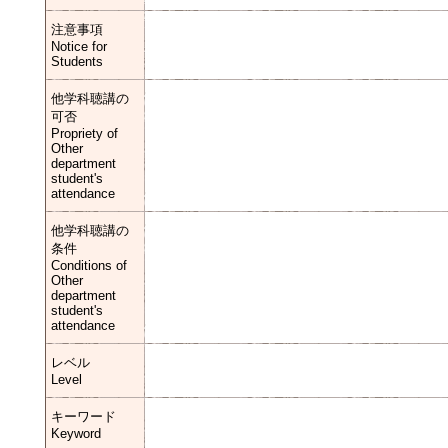
注意事項
Notice for
Students
他学科聴講の
可否
Propriety of
Other
department
student's
attendance
他学科聴講の
条件
Conditions of
Other
department
student's
attendance
レベル
Level
キーワード
Keyword