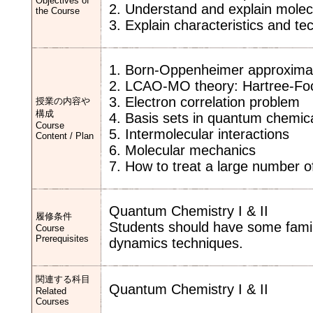
Objectives of
2. Understand and explain molec
the Course
3. Explain characteristics and te
1. Born-Oppenheimer approxima
2. LCAO-MO theory: Hartree-Fo
3. Electron correlation problem
授業の内容や
構成
4. Basis sets in quantum chemica
Course
5. Intermolecular interactions
Content / Plan
6. Molecular mechanics
7. How to treat a large number
Quantum Chemistry I & II
履修条件
Students should have some famili
Course
Prerequisites
dynamics techniques.
関連する科目
Quantum Chemistry I & II
Related
Courses