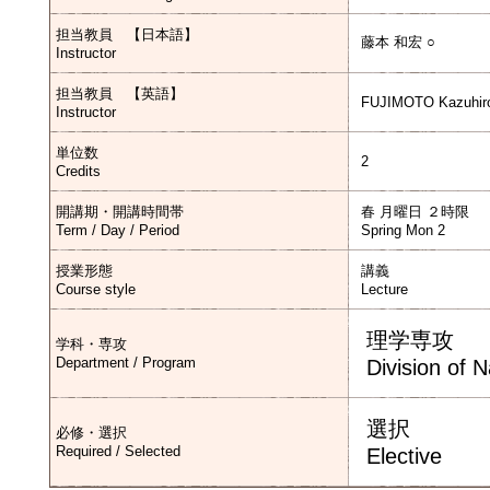
担当教員 【日本語】
藤本 和宏 ○
Instructor
担当教員 【英語】
FUJIMOTO Kazuhir
Instructor
単位数
2
Credits
開講期・開講時間帯
春 月曜日 ２時限
Term / Day / Period
Spring Mon 2
授業形態
講義
Course style
Lecture
理学専攻
学科・専攻
Department / Program
Division of 
選択
必修・選択
Required / Selected
Elective