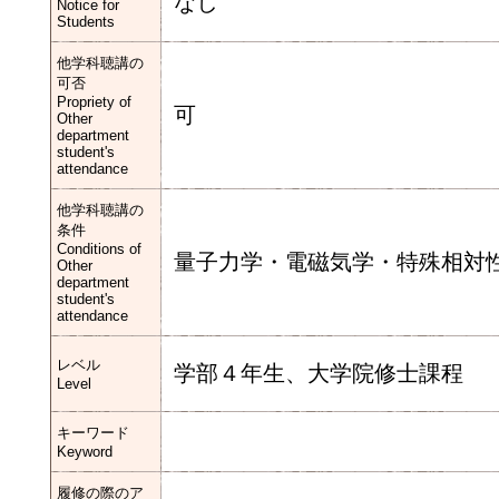
なし
Notice for
Students
他学科聴講の
可否
Propriety of
可
Other
department
student's
attendance
他学科聴講の
条件
Conditions of
量子力学・電磁気学・特殊相対
Other
department
student's
attendance
レベル
学部４年生、大学院修士課程
Level
キーワード
Keyword
履修の際のア