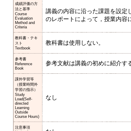
成績評価の方
法と基準
講義の内容に沿った課題を設定
Course
のレポートによって，授業内容
Evaluation
Method and
Criteria
教科書・テキ
教科書は使用しない。
スト
Textbook
参考書
参考文献は講義の初めに紹介す
Reference
Book
課外学習等
（授業時間外
学習の指示）
Study
なし
Load(Self-
directed
Learning
Outside
Course Hours)
注意事項