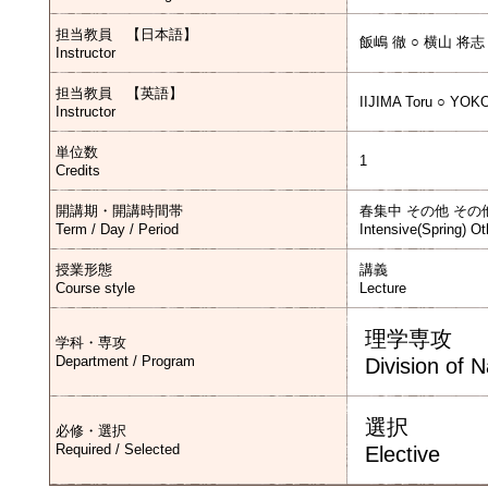
担当教員 【日本語】
飯嶋 徹 ○ 横山 将志
Instructor
担当教員 【英語】
IIJIMA Toru ○ YO
Instructor
単位数
1
Credits
開講期・開講時間帯
春集中 その他 その
Term / Day / Period
Intensive(Spring) Ot
授業形態
講義
Course style
Lecture
理学専攻
学科・専攻
Department / Program
Division of 
選択
必修・選択
Required / Selected
Elective