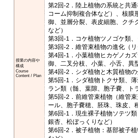
第2回-2．陸上植物の系統と共
コーム抑制複合体など）、核膜
御、並層分裂、表皮細胞、クチ
など）
第3回-1．コケ植物ツノゴケ類
第3回-2．維管束植物の進化（
第4回-1．小葉植物ヒカゲノカ
授業の内容や
御、二叉分枝、小葉、小舌、異
構成
第4回-2．シダ植物と木質植物
Course
Content / Plan
第5回-1．シダ植物トクサ類、
ラン類（髄、葉隙、胞子嚢、ト
第5回-2．前維管束植物（維管
ール、胞子嚢穂、胚珠、珠皮、
第6回-1．現生裸子植物ソテツ
銀杏、松ぼっくりなど）
第6回-2．被子植物：基部被子