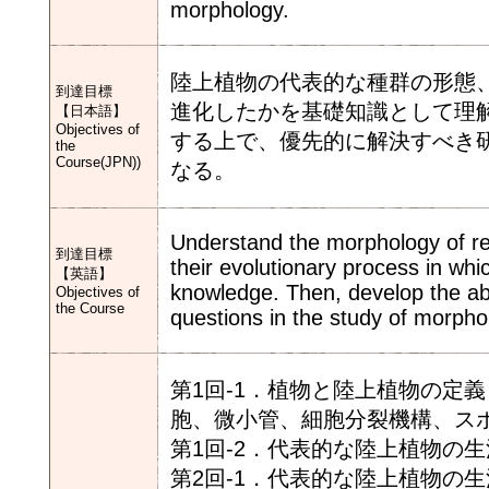
morphology.
陸上植物の代表的な種群の形態
到達目標
進化したかを基礎知識として理
【日本語】
Objectives of
する上で、優先的に解決すべき
the
Course(JPN))
なる。
Understand the morphology of rep
到達目標
their evolutionary process in wh
【英語】
knowledge. Then, develop the abili
Objectives of
the Course
questions in the study of morpho
第1回-1．植物と陸上植物の定
胞、微小管、細胞分裂機構、ス
第1回-2．代表的な陸上植物の
第2回-1．代表的な陸上植物の