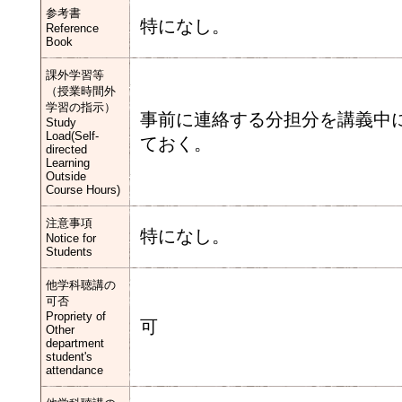
参考書
特になし。
Reference
Book
課外学習等
（授業時間外
学習の指示）
事前に連絡する分担分を講義中
Study
Load(Self-
ておく。
directed
Learning
Outside
Course Hours)
注意事項
特になし。
Notice for
Students
他学科聴講の
可否
Propriety of
可
Other
department
student's
attendance