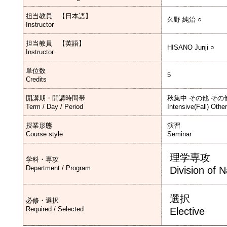
担当教員 【日本語】
久野 純治 ○
Instructor
担当教員 【英語】
HISANO Junji ○
Instructor
単位数
5
Credits
開講期・開講時間帯
秋集中 その他 その
Term / Day / Period
Intensive(Fall) Othe
授業形態
演習
Course style
Seminar
理学専攻
学科・専攻
Department / Program
Division of 
選択
必修・選択
Required / Selected
Elective