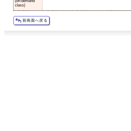
(on-demand
class)