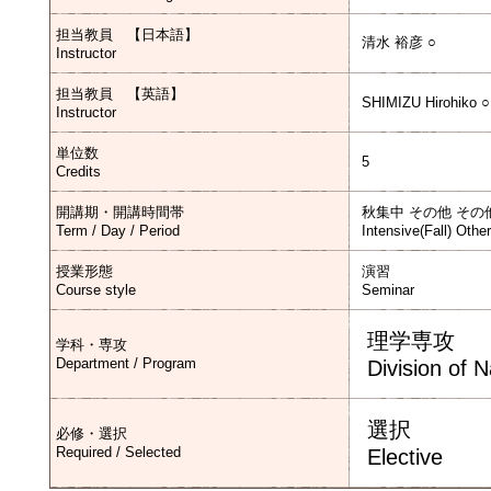
担当教員 【日本語】
清水 裕彦 ○
Instructor
担当教員 【英語】
SHIMIZU Hirohiko ○
Instructor
単位数
5
Credits
開講期・開講時間帯
秋集中 その他 その
Term / Day / Period
Intensive(Fall) Othe
授業形態
演習
Course style
Seminar
理学専攻
学科・専攻
Department / Program
Division of 
選択
必修・選択
Required / Selected
Elective