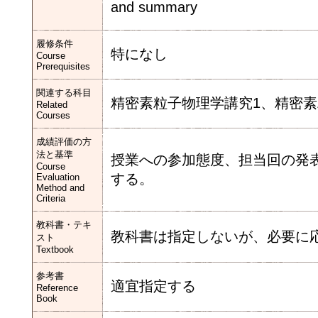
and summary
履修条件
特になし
Course
Prerequisites
関連する科目
精密素粒子物理学講究1、精密素
Related
Courses
成績評価の方
法と基準
授業への参加態度、担当回の発
Course
する。
Evaluation
Method and
Criteria
教科書・テキ
教科書は指定しないが、必要に
スト
Textbook
参考書
適宜指定する
Reference
Book