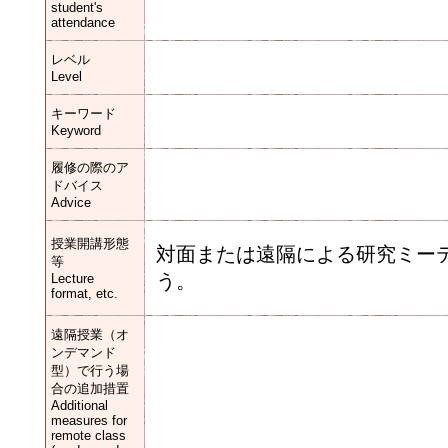
student's
attendance
レベル
Level
キーワード
Keyword
履修の際のア
ドバイス
Advice
授業開講形態
対面または遠隔による研究ミー
等
う。
Lecture
format, etc.
遠隔授業（オ
ンデマンド
型）で行う場
合の追加措置
Additional
measures for
remote class