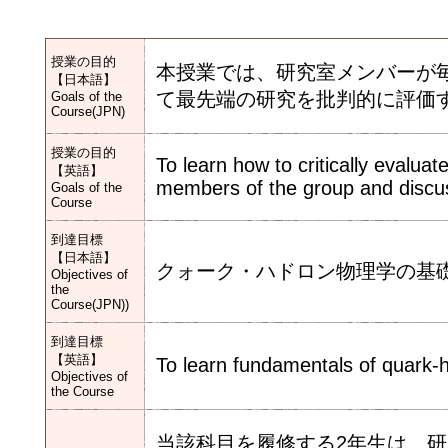
授業の目的
本授業では、研究室メンバーが
【日本語】
て最先端の研究を批判的に評価
Goals of the
Course(JPN)
授業の目的
To learn how to critically evalua
【英語】
members of the group and discus
Goals of the
Course
到達目標
【日本語】
クォーク・ハドロン物理学の基
Objectives of
the
Course(JPN))
到達目標
【英語】
To learn fundamentals of quark-
Objectives of
the Course
当該科目を履修する2年生は、