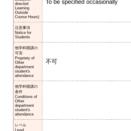
To be specified occasionally
directed
Learning
Outside
Course Hours)
注意事項
Notice for
Students
他学科聴講の
可否
Propriety of
不可
Other
department
student's
attendance
他学科聴講の
条件
Conditions of
Other
department
student's
attendance
レベル
Level