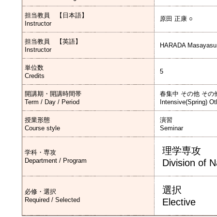
担当教員 【日本語】
原田 正康 ○
Instructor
担当教員 【英語】
HARADA Masayasu
Instructor
単位数
5
Credits
開講期・開講時間帯
春集中 その他 その
Term / Day / Period
Intensive(Spring) Ot
授業形態
演習
Course style
Seminar
理学専攻
学科・専攻
Department / Program
Division of 
選択
必修・選択
Required / Selected
Elective