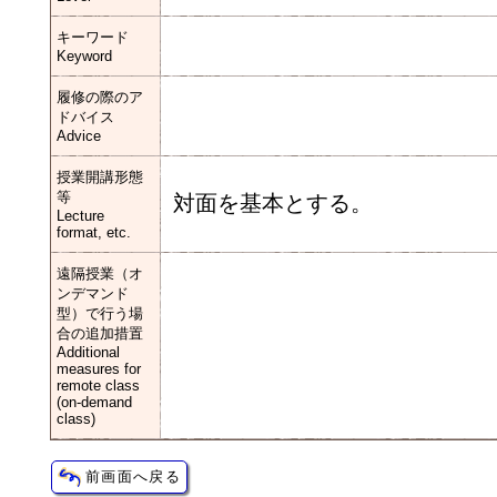
キーワード
Keyword
履修の際のア
ドバイス
Advice
授業開講形態
等
対面を基本とする。
Lecture
format, etc.
遠隔授業（オ
ンデマンド
型）で行う場
合の追加措置
Additional
measures for
remote class
(on-demand
class)