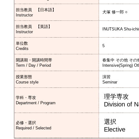
担当教員 【日本語】
犬塚 修一郎 ○
Instructor
担当教員 【英語】
INUTSUKA Shu-ichi
Instructor
単位数
5
Credits
開講期・開講時間帯
春集中 その他 その
Term / Day / Period
Intensive(Spring) Ot
授業形態
演習
Course style
Seminar
理学専攻
学科・専攻
Department / Program
Division of 
選択
必修・選択
Required / Selected
Elective