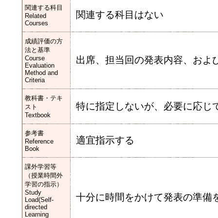
関連する科目
関連する科目はない
Related
Courses
成績評価の方
法と基準
Course
出席、担当回の発表内容、およ
Evaluation
Method and
Criteria
教科書・テキ
特に指定しないが、必要に応じ
スト
Textbook
参考書
適宜指示する
Reference
Book
課外学習等
（授業時間外
学習の指示）
Study
十分に時間をかけて発表の準備
Load(Self-
directed
Learning