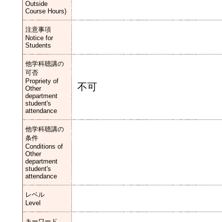
Outside
Course Hours)
注意事項
Notice for
Students
他学科聴講の
可否
Propriety of
不可
Other
department
student's
attendance
他学科聴講の
条件
Conditions of
Other
department
student's
attendance
レベル
Level
キーワード