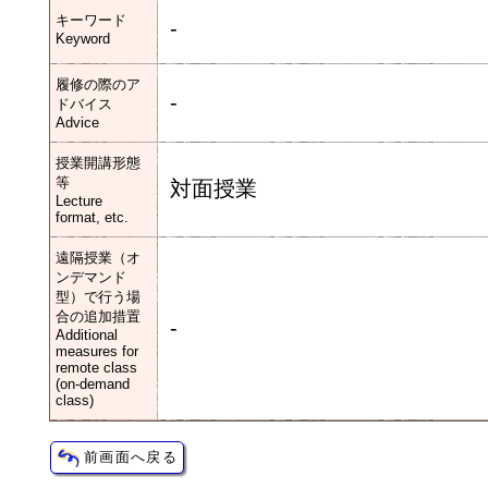
キーワード
-
Keyword
履修の際のア
-
ドバイス
Advice
授業開講形態
等
対面授業
Lecture
format, etc.
遠隔授業（オ
ンデマンド
型）で行う場
合の追加措置
-
Additional
measures for
remote class
(on-demand
class)