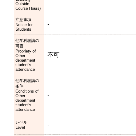
Outside
Course Hours)
注意事項
-
Notice for
Students
他学科聴講の
可否
Propriety of
不可
Other
department
student's
attendance
他学科聴講の
条件
Conditions of
-
Other
department
student's
attendance
レベル
-
Level