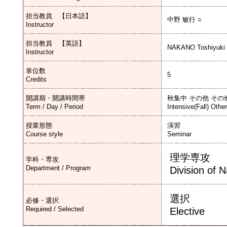
担当教員 【日本語】
中野 敏行 ○
Instructor
担当教員 【英語】
NAKANO Toshiyuki
Instructor
単位数
5
Credits
開講期・開講時間帯
秋集中 その他 その
Term / Day / Period
Intensive(Fall) Othe
授業形態
演習
Course style
Seminar
理学専攻
学科・専攻
Department / Program
Division of 
選択
必修・選択
Required / Selected
Elective