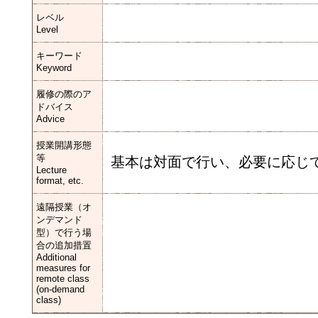
レベル
Level
キーワード
Keyword
履修の際のア
ドバイス
Advice
授業開講形態
等
基本は対面で行い、必要に応じて
Lecture
format, etc.
遠隔授業（オ
ンデマンド
型）で行う場
合の追加措置
Additional
measures for
remote class
(on-demand
class)