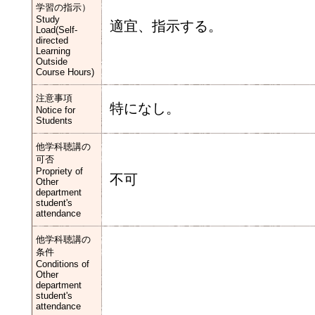
学習の指示）
Study
適宜、指示する。
Load(Self-
directed
Learning
Outside
Course Hours)
注意事項
特になし。
Notice for
Students
他学科聴講の
可否
Propriety of
不可
Other
department
student's
attendance
他学科聴講の
条件
Conditions of
Other
department
student's
attendance