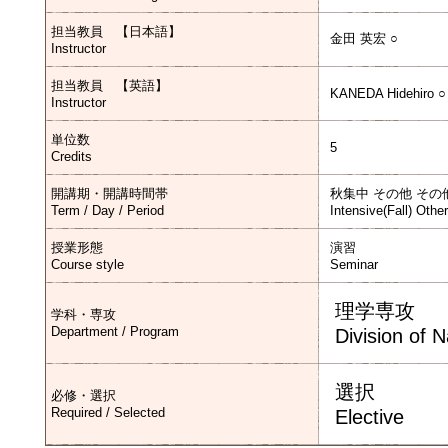
担当教員 【日本語】
金田 英宏 ○
Instructor
担当教員 【英語】
KANEDA Hidehiro ○
Instructor
単位数
5
Credits
開講期・開講時間帯
秋集中 その他 その
Term / Day / Period
Intensive(Fall) Othe
授業形態
演習
Course style
Seminar
理学専攻
学科・専攻
Department / Program
Division of 
選択
必修・選択
Required / Selected
Elective