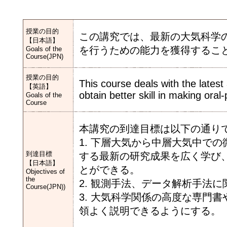
授業の目的
この講究では、最新の大気科学
【日本語】
を行うための能力を獲得するこ
Goals of the
Course(JPN)
授業の目的
This course deals with the lates
【英語】
obtain better skill in making oral
Goals of the
Course
本講究の到達目標は以下の通り
1. 下層大気から中層大気中で
到達目標
する最新の研究成果を広く学び
【日本語】
とができる。
Objectives of
the
2. 観測手法、データ解析手法
Course(JPN))
3. 大気科学関係の高度な専門
領よく説明できるようにする。