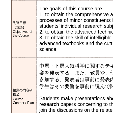
The goals of this course are
1. to obtain the comprehensive 
processes of minor constituents 
到達目標
students’ individual research subj
【英語】
2. to obtain the advanced techni
Objectives of
the Course
3. to obtain the skill of intelligi
advanced textbooks and the cutt
science.
中層・下層大気科学に関するテ
容を発表する。また、教員や、
参加する。発表者は事前に発表
学生はその要旨を事前に読んで
授業の内容や
構成
Students make presentations abou
Course
Content / Plan
research papers concerning to t
join the discussions on the relat