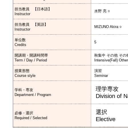
担当教員 【日本語】
水野 亮 ○
Instructor
担当教員 【英語】
MIZUNO Akira ○
Instructor
単位数
5
Credits
開講期・開講時間帯
秋集中 その他 その
Term / Day / Period
Intensive(Fall) Othe
授業形態
演習
Course style
Seminar
理学専攻
学科・専攻
Department / Program
Division of 
選択
必修・選択
Required / Selected
Elective