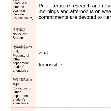
Load(Self-
Prior literature research and rese
directed
Learning
mornings and afternoons on week
Outside
commitments are devoted to liter
Course Hours)
注意事項
Notice for
Students
他学科聴講の
可否
不可
Propriety of
Other
department
Impossible
student's
attendance
他学科聴講の
条件
Conditions of
Other
department
student's
attendance