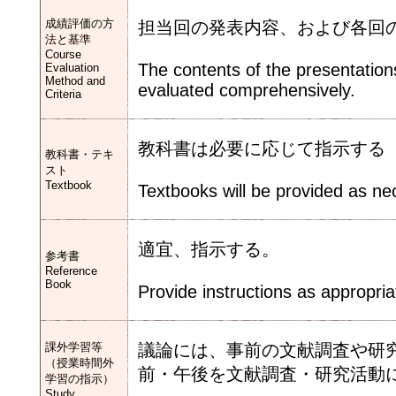
成績評価の方
担当回の発表内容、および各回
法と基準
Course
The contents of the presentations
Evaluation
Method and
evaluated comprehensively.
Criteria
教科書は必要に応じて指示する
教科書・テキ
スト
Textbook
Textbooks will be provided as ne
適宜、指示する。
参考書
Reference
Book
Provide instructions as appropria
課外学習等
議論には、事前の文献調査や研
（授業時間外
前・午後を文献調査・研究活動
学習の指示）
Study