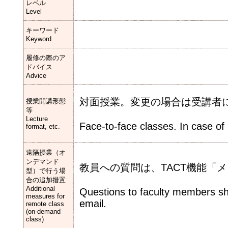
レベル
Level
キーワード
Keyword
履修の際のア
ドバイス
Advice
対面授業。変更の場合は受講者
授業開講形態
等
Lecture
Face-to-face classes. In case of a
format, etc.
遠隔授業（オ
ンデマンド
教員への質問は、TACT機能「
型）で行う場
合の追加措置
Additional
Questions to faculty members sh
measures for
email.
remote class
(on-demand
class)