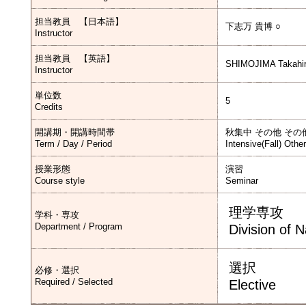
担当教員 【日本語】
下志万 貴博 ○
Instructor
担当教員 【英語】
SHIMOJIMA Takahir
Instructor
単位数
5
Credits
開講期・開講時間帯
秋集中 その他 その
Term / Day / Period
Intensive(Fall) Othe
授業形態
演習
Course style
Seminar
理学専攻
学科・専攻
Department / Program
Division of 
選択
必修・選択
Required / Selected
Elective